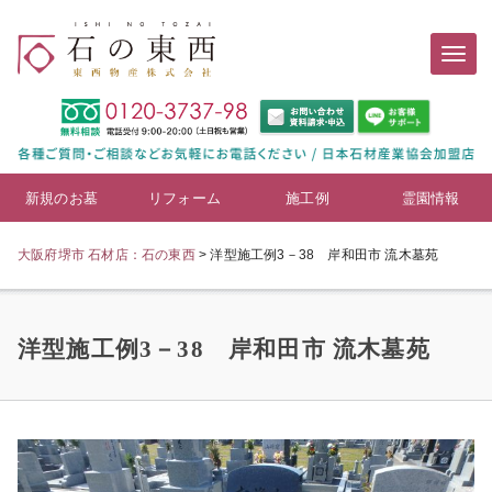
新規のお墓
リフォーム
施工例
霊園情報
大阪府堺市 石材店：石の東西
>
洋型施工例3－38 岸和田市 流木墓苑
洋型施工例3－38 岸和田市 流木墓苑