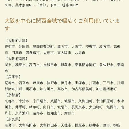
ス停」美木多線6 →「草部」下車 → 徒歩300m
大阪を中心に関西全域で幅広くご利用頂いていま
す
【大阪府北部】
豊中市、池田市、豊能郡豊能町、箕面市、大阪市、交野市、枚方市、高槻
市、門真市、四条畷市、大東市、東大阪市、八尾市
【大阪府南部】
堺市、和泉市、高石市、岸和田市、貝塚市、泉北郡忠岡町、泉佐野市、泉南
市
【兵庫県】
尼崎市、西宮市、芦屋市、神戸市、伊丹市、宝塚市、川西市、三田市、川辺
郡猪名川町、明石市、加古川市、高砂市、加古郡稲美町、加古郡播磨町
【京都府】
京都市、宇治市、京田辺市、八幡市、城陽市、久御山町、宇治田原町、木津
川市、井手町、精華町、向日市、城陽市、長岡京市、大山崎町、亀岡市、南
丹市、京丹波町、綾部市、福知山市、舞鶴市
【奈良県】
奈良市、大和高田市、大和郡山市、天理市、橿原市、桜井市、條市、御所