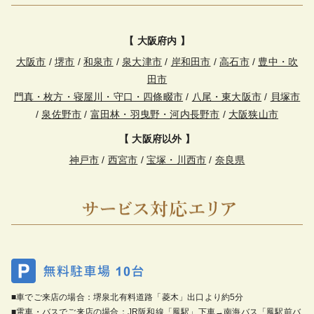
【 大阪府内 】
大阪市
/
堺市
/
和泉市
/
泉大津市
/
岸和田市
/
高石市
/
豊中・吹
田市
門真・枚方・寝屋川・守口・四條畷市
/
八尾・東大阪市
/
貝塚市
/
泉佐野市
/
富田林・羽曳野・河内長野市
/
大阪狭山市
【 大阪府以外 】
神戸市
/
西宮市
/
宝塚・川西市
/
奈良県
■車でご来店の場合：堺泉北有料道路「菱木」出口より約5分
■電車・バスでご来店の場合：JR阪和線「鳳駅」下車→南海バス「鳳駅前バ