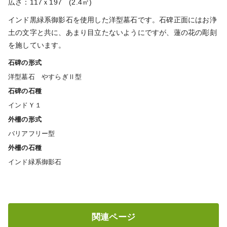
広さ：117ｘ197 (2.4㎡)
インド黒緑系御影石を使用した洋型墓石です。石碑正面にはお浄
土の文字と共に、あまり目立たないようにですが、蓮の花の彫刻
を施しています。
石碑の形式
洋型墓石 やすらぎⅡ型
石碑の石種
インドＹ１
外柵の形式
バリアフリー型
外柵の石種
インド緑系御影石
関連ページ