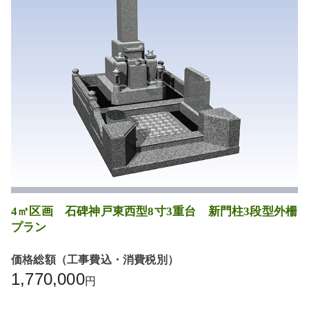
4㎡区画 石碑神戸東西型8寸3重台 新門柱3段型外柵
プラン
価格総額（工事費込・消費税別）
1,770,000
円