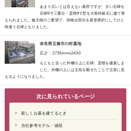
あまり広いとは言えない墓所ですが、古い石碑を
石碑9寸三重台・霊標9寸型を大島特級石に建て替
えられました。施主様のご要望で、供物台部分を屋形香炉にしてひと
味違う石碑となりました。
奈良県五條市の村墓地
広さ：2735mmx2430
もともと合った外柵の上に石碑、霊標を建墓しま
した。外柵の上には玉垣を載せたことで立派に見
えるようになりました。
次に見られているページ
新しくお墓を建てるとき
当社参考モデル・値段