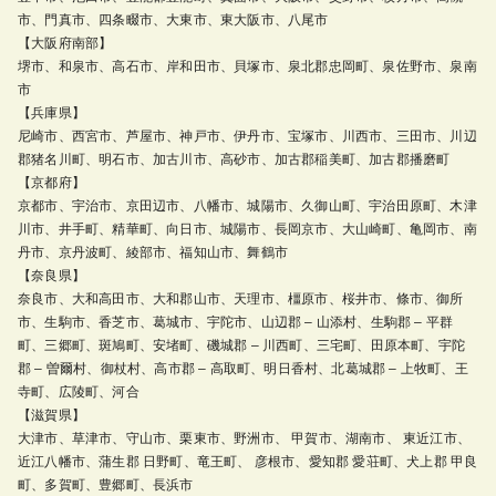
市、門真市、四条畷市、大東市、東大阪市、八尾市
【大阪府南部】
堺市、和泉市、高石市、岸和田市、貝塚市、泉北郡忠岡町、泉佐野市、泉南
市
【兵庫県】
尼崎市、西宮市、芦屋市、神戸市、伊丹市、宝塚市、川西市、三田市、川辺
郡猪名川町、明石市、加古川市、高砂市、加古郡稲美町、加古郡播磨町
【京都府】
京都市、宇治市、京田辺市、八幡市、城陽市、久御山町、宇治田原町、木津
川市、井手町、精華町、向日市、城陽市、長岡京市、大山崎町、亀岡市、南
丹市、京丹波町、綾部市、福知山市、舞鶴市
【奈良県】
奈良市、大和高田市、大和郡山市、天理市、橿原市、桜井市、條市、御所
市、生駒市、香芝市、葛城市、宇陀市、山辺郡 – 山添村、生駒郡 – 平群
町、三郷町、斑鳩町、安堵町、磯城郡 – 川西町、三宅町、田原本町、宇陀
郡 – 曽爾村、御杖村、高市郡 – 高取町、明日香村、北葛城郡 – 上牧町、王
寺町、広陵町、河合
【滋賀県】
大津市、草津市、守山市、栗東市、野洲市、 甲賀市、湖南市、 東近江市、
近江八幡市、蒲生郡 日野町、竜王町、 彦根市、愛知郡 愛荘町、犬上郡 甲良
町、多賀町、豊郷町、長浜市