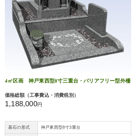
4㎡区画 神戸東西型8寸三重台・バリアフリー型外柵
価格総額（工事費込・消費税別）
1,188,000
円
墓石の形式
神戸東西型8寸3重台