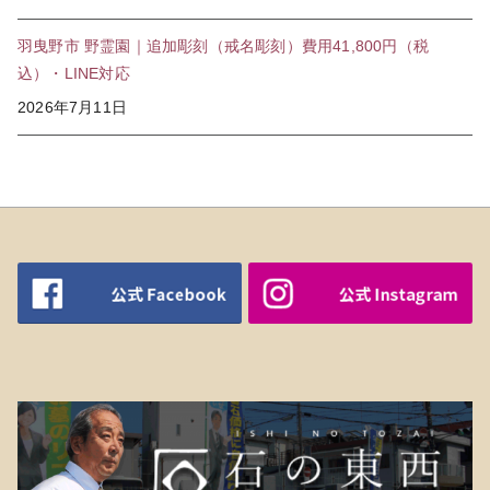
羽曳野市 野霊園｜追加彫刻（戒名彫刻）費用41,800円（税
込）・LINE対応
2026年7月11日