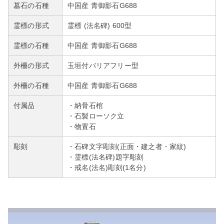
墓石の石種
中国産 青御影石G688
霊標の形式
霊標 (法名碑) 600型
霊標の石種
中国産 青御影石G688
外柵の形式
玉垣付バリアフリー型
外柵の石種
中国産 青御影石G688
付属品
・納骨石棺
・石製ローソク立
・物置石
彫刻
・石碑文字彫刻(正面・建之者・家紋)
・霊標(法名碑)題字彫刻
・戒名(法名)彫刻(1名分)