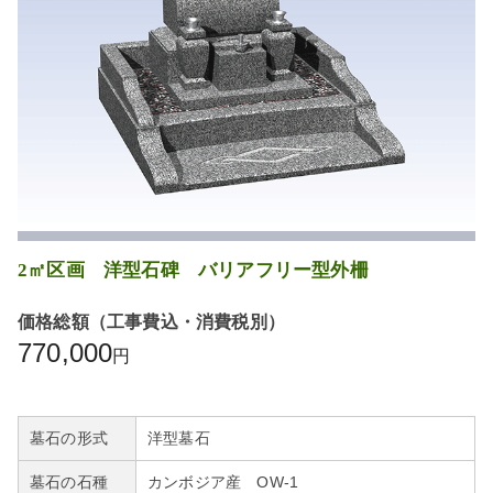
2㎡区画 洋型石碑 バリアフリー型外柵
価格総額（工事費込・消費税別）
770,000
円
墓石の形式
洋型墓石
墓石の石種
カンボジア産 OW-1