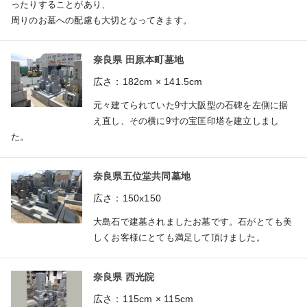
ったりすることがあり、
周りのお墓への配慮も大切となってきます。
奈良県 田原本町墓地
広さ：182cm × 141.5cm
元々建てられていた9寸大阪型の石碑を左側に据
え直し、その横に9寸の宝匡印塔を建立しまし
た。
奈良県五位堂共同墓地
広さ：150x150
大島石で建墓されましたお墓です。石がとても美
しくお客様にとても満足して頂けました。
奈良県 西光院
広さ：115cm × 115cm