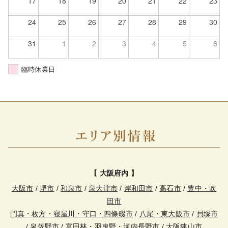
17
18
19
20
21
22
23
24
25
26
27
28
29
30
31
1
2
3
4
5
6
臨時休業日
【 大阪府内 】
大阪市
/
堺市
/
和泉市
/
泉大津市
/
岸和田市
/
高石市
/
豊中・吹
田市
門真・枚方・寝屋川・守口・四條畷市
/
八尾・東大阪市
/
貝塚市
/
泉佐野市
/
富田林・羽曳野・河内長野市
/
大阪狭山市