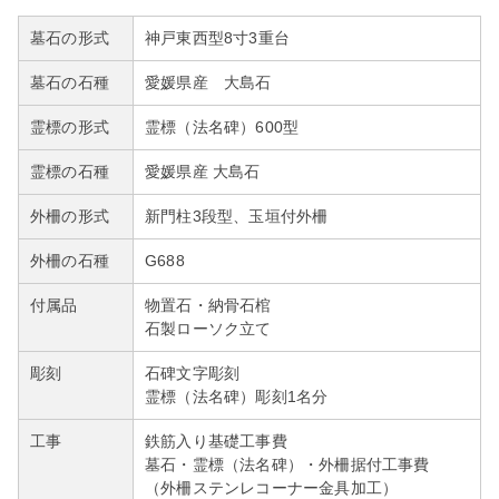
墓石の形式
神戸東西型8寸3重台
墓石の石種
愛媛県産 大島石
霊標の形式
霊標（法名碑）600型
霊標の石種
愛媛県産 大島石
外柵の形式
新門柱3段型、玉垣付外柵
外柵の石種
G688
付属品
物置石・納骨石棺
石製ローソク立て
彫刻
石碑文字彫刻
霊標（法名碑）彫刻1名分
工事
鉄筋入り基礎工事費
墓石・霊標（法名碑）・外柵据付工事費
（外柵ステンレコーナー金具加工）