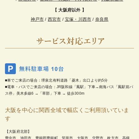
【 大阪府以外 】
神戸市
/
西宮市
/
宝塚・川西市
/
奈良県
■車でご来店の場合：堺泉北有料道路「菱木」出口より約5分
■電車・バスでご来店の場合：JR阪和線「鳳駅」下車→南海バス「鳳駅前バ
ス停」美木多線6 →「草部」下車 → 徒歩300m
大阪を中心に関西全域で幅広くご利用頂いていま
す
【大阪府北部】
豊中市、池田市、豊能郡豊能町、箕面市、大阪市、交野市、枚方市、高槻