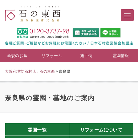
新規のお墓
リフォーム
施工例
霊園情報
大阪府堺市 石材店：石の東西
>
奈良県
奈良県の霊園・墓地のご案内
霊園一覧
リフォームについて