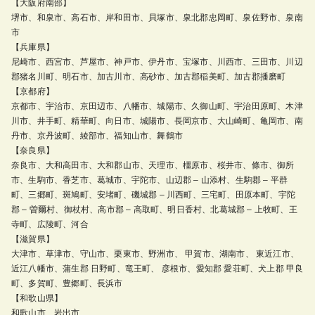
【大阪府南部】
堺市、和泉市、高石市、岸和田市、貝塚市、泉北郡忠岡町、泉佐野市、泉南
市
【兵庫県】
尼崎市、西宮市、芦屋市、神戸市、伊丹市、宝塚市、川西市、三田市、川辺
郡猪名川町、明石市、加古川市、高砂市、加古郡稲美町、加古郡播磨町
【京都府】
京都市、宇治市、京田辺市、八幡市、城陽市、久御山町、宇治田原町、木津
川市、井手町、精華町、向日市、城陽市、長岡京市、大山崎町、亀岡市、南
丹市、京丹波町、綾部市、福知山市、舞鶴市
【奈良県】
奈良市、大和高田市、大和郡山市、天理市、橿原市、桜井市、條市、御所
市、生駒市、香芝市、葛城市、宇陀市、山辺郡 – 山添村、生駒郡 – 平群
町、三郷町、斑鳩町、安堵町、磯城郡 – 川西町、三宅町、田原本町、宇陀
郡 – 曽爾村、御杖村、高市郡 – 高取町、明日香村、北葛城郡 – 上牧町、王
寺町、広陵町、河合
【滋賀県】
大津市、草津市、守山市、栗東市、野洲市、 甲賀市、湖南市、 東近江市、
近江八幡市、蒲生郡 日野町、竜王町、 彦根市、愛知郡 愛荘町、犬上郡 甲良
町、多賀町、豊郷町、長浜市
【和歌山県】
和歌山市、岩出市