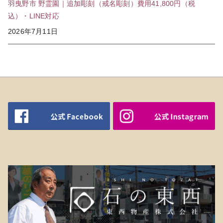
羽曳野市 野霊園｜追加彫刻（戒名彫刻）費用41,800円（税
込）・LINE対応
2026年7月11日