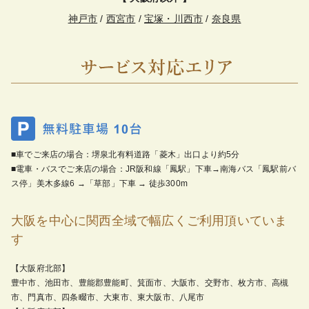
神戸市
/
西宮市
/
宝塚・川西市
/
奈良県
■車でご来店の場合：堺泉北有料道路「菱木」出口より約5分
■電車・バスでご来店の場合：JR阪和線「鳳駅」下車→南海バス「鳳駅前バ
ス停」美木多線6 →「草部」下車 → 徒歩300m
大阪を中心に関西全域で幅広くご利用頂いていま
す
【大阪府北部】
豊中市、池田市、豊能郡豊能町、箕面市、大阪市、交野市、枚方市、高槻
市、門真市、四条畷市、大東市、東大阪市、八尾市