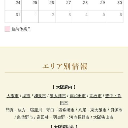
24
25
26
27
28
29
30
31
1
2
3
4
5
6
臨時休業日
【 大阪府内 】
大阪市
/
堺市
/
和泉市
/
泉大津市
/
岸和田市
/
高石市
/
豊中・吹
田市
門真・枚方・寝屋川・守口・四條畷市
/
八尾・東大阪市
/
貝塚市
/
泉佐野市
/
富田林・羽曳野・河内長野市
/
大阪狭山市
【 大阪府以外 】