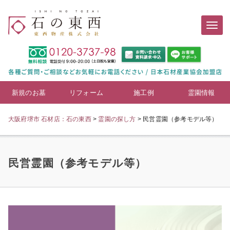
新規のお墓
リフォーム
施工例
霊園情報
大阪府堺市 石材店：石の東西
>
霊園の探し方
>
民営霊園（参考モデル等）
民営霊園（参考モデル等）