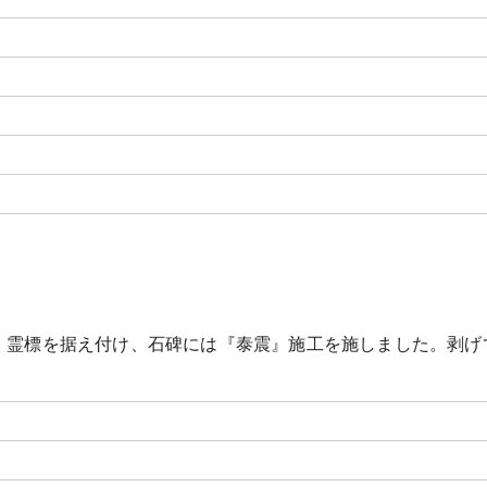
・霊標を据え付け、石碑には『泰震』施工を施しました。剥げ