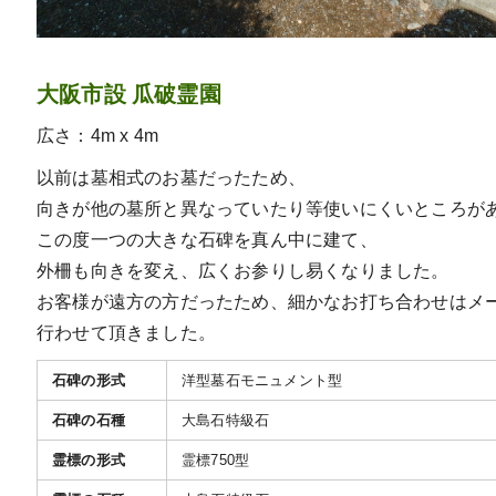
大阪市設 瓜破霊園
広さ：4m x 4m
以前は墓相式のお墓だったため、
向きが他の墓所と異なっていたり等使いにくいところが
この度一つの大きな石碑を真ん中に建て、
外柵も向きを変え、広くお参りし易くなりました。
お客様が遠方の方だったため、細かなお打ち合わせはメ
行わせて頂きました。
石碑の形式
洋型墓石モニュメント型
石碑の石種
大島石特級石
霊標の形式
霊標750型