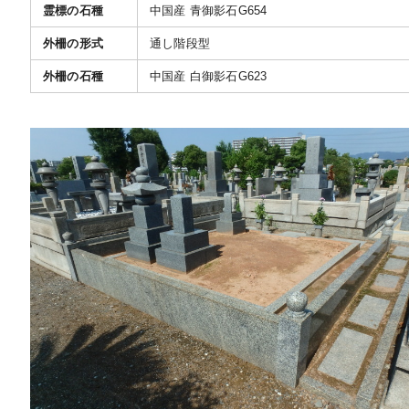
霊標の石種
中国産 青御影石G654
外柵の形式
通し階段型
外柵の石種
中国産 白御影石G623