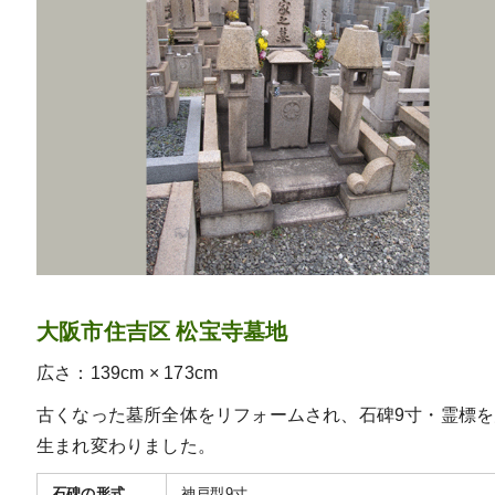
大阪市住吉区 松宝寺墓地
広さ：139cm × 173cm
古くなった墓所全体をリフォームされ、石碑9寸・霊標を
生まれ変わりました。
石碑の形式
神戸型9寸