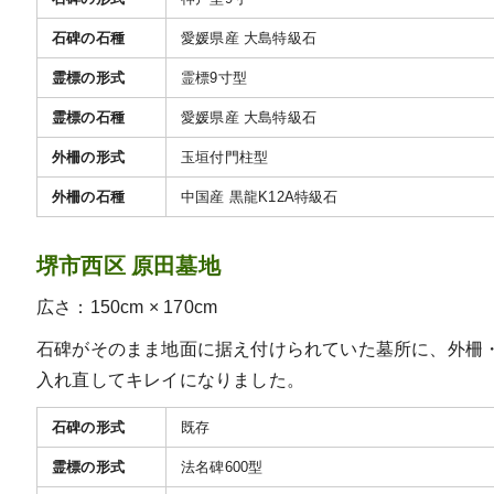
石碑の石種
愛媛県産 大島特級石
霊標の形式
霊標9寸型
霊標の石種
愛媛県産 大島特級石
外柵の形式
玉垣付門柱型
外柵の石種
中国産 黒龍K12A特級石
堺市西区 原田墓地
広さ：150cm × 170cm
石碑がそのまま地面に据え付けられていた墓所に、外柵
入れ直してキレイになりました。
石碑の形式
既存
霊標の形式
法名碑600型