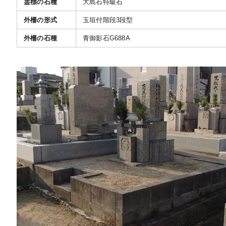
霊標の石種
大島石特級石
外柵の形式
玉垣付階段3段型
外柵の石種
青御影石G688A