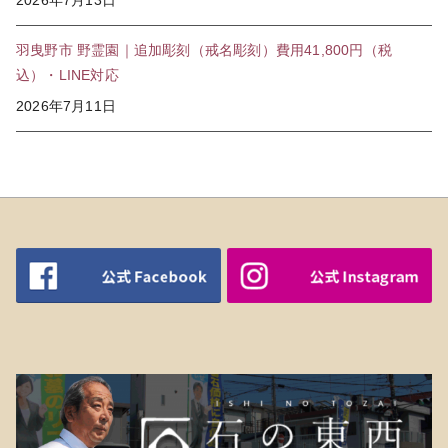
羽曳野市 野霊園｜追加彫刻（戒名彫刻）費用41,800円（税
込）・LINE対応
2026年7月11日