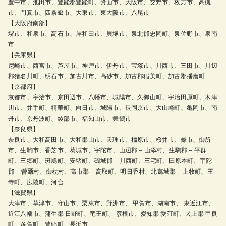
豊中市、池田市、豊能郡豊能町、箕面市、大阪市、交野市、枚方市、高槻
市、門真市、四条畷市、大東市、東大阪市、八尾市
【大阪府南部】
堺市、和泉市、高石市、岸和田市、貝塚市、泉北郡忠岡町、泉佐野市、泉南
市
【兵庫県】
尼崎市、西宮市、芦屋市、神戸市、伊丹市、宝塚市、川西市、三田市、川辺
郡猪名川町、明石市、加古川市、高砂市、加古郡稲美町、加古郡播磨町
【京都府】
京都市、宇治市、京田辺市、八幡市、城陽市、久御山町、宇治田原町、木津
川市、井手町、精華町、向日市、城陽市、長岡京市、大山崎町、亀岡市、南
丹市、京丹波町、綾部市、福知山市、舞鶴市
【奈良県】
奈良市、大和高田市、大和郡山市、天理市、橿原市、桜井市、條市、御所
市、生駒市、香芝市、葛城市、宇陀市、山辺郡 – 山添村、生駒郡 – 平群
町、三郷町、斑鳩町、安堵町、磯城郡 – 川西町、三宅町、田原本町、宇陀
郡 – 曽爾村、御杖村、高市郡 – 高取町、明日香村、北葛城郡 – 上牧町、王
寺町、広陵町、河合
【滋賀県】
大津市、草津市、守山市、栗東市、野洲市、 甲賀市、湖南市、 東近江市、
近江八幡市、蒲生郡 日野町、竜王町、 彦根市、愛知郡 愛荘町、犬上郡 甲良
町、多賀町、豊郷町、長浜市