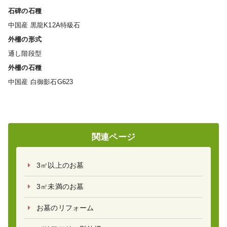
石碑の石種
中国産 黒龍K12A特級石
外柵の形式
通し階段型
外柵の石種
中国産 白御影石G623
関連ページ
3㎡以上のお墓
3㎡未満のお墓
お墓のリフォーム