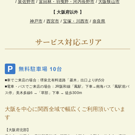
/
泉佐野市
/
富田林・羽曳野・河内長野市
/
大阪狭山市
【 大阪府以外 】
神戸市
/
西宮市
/
宝塚・川西市
/
奈良県
■車でご来店の場合：堺泉北有料道路「菱木」出口より約5分
■電車・バスでご来店の場合：JR阪和線「鳳駅」下車→南海バス「鳳駅前バ
ス停」美木多線6 →「草部」下車 → 徒歩300m
大阪を中心に関西全域で幅広くご利用頂いていま
す
【大阪府北部】