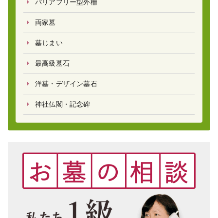
バリアフリー型外柵
両家墓
墓じまい
最高級墓石
洋墓・デザイン墓石
神社仏閣・記念碑