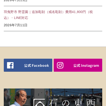
羽曳野市 野霊園｜追加彫刻（戒名彫刻）費用41,800円（税
込）・LINE対応
2026年7月11日