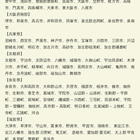
豊中市、池田市、豊能郡豊能町、箕面市、大阪市、交野市、枚方市、高槻
市、門真市、四条畷市、大東市、東大阪市、八尾市
【大阪府南部】
堺市、和泉市、高石市、岸和田市、貝塚市、泉北郡忠岡町、泉佐野市、泉南
市
【兵庫県】
尼崎市、西宮市、芦屋市、神戸市、伊丹市、宝塚市、川西市、三田市、川辺
郡猪名川町、明石市、加古川市、高砂市、加古郡稲美町、加古郡播磨町
【京都府】
京都市、宇治市、京田辺市、八幡市、城陽市、久御山町、宇治田原町、木津
川市、井手町、精華町、向日市、城陽市、長岡京市、大山崎町、亀岡市、南
丹市、京丹波町、綾部市、福知山市、舞鶴市
【奈良県】
奈良市、大和高田市、大和郡山市、天理市、橿原市、桜井市、條市、御所
市、生駒市、香芝市、葛城市、宇陀市、山辺郡 – 山添村、生駒郡 – 平群
町、三郷町、斑鳩町、安堵町、磯城郡 – 川西町、三宅町、田原本町、宇陀
郡 – 曽爾村、御杖村、高市郡 – 高取町、明日香村、北葛城郡 – 上牧町、王
寺町、広陵町、河合
【滋賀県】
大津市、草津市、守山市、栗東市、野洲市、 甲賀市、湖南市、 東近江市、
近江八幡市、蒲生郡 日野町、竜王町、 彦根市、愛知郡 愛荘町、犬上郡 甲良
町、多賀町、豊郷町、長浜市