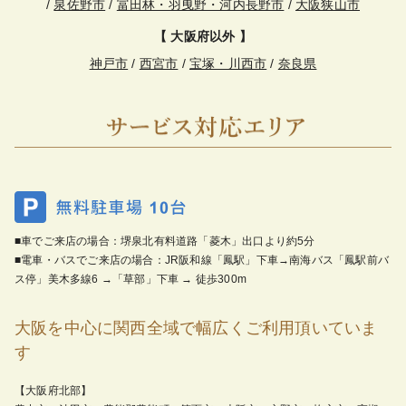
/
泉佐野市
/
富田林・羽曳野・河内長野市
/
大阪狭山市
【 大阪府以外 】
神戸市
/
西宮市
/
宝塚・川西市
/
奈良県
■車でご来店の場合：堺泉北有料道路「菱木」出口より約5分
■電車・バスでご来店の場合：JR阪和線「鳳駅」下車→南海バス「鳳駅前バ
ス停」美木多線6 →「草部」下車 → 徒歩300m
大阪を中心に関西全域で幅広くご利用頂いていま
す
【大阪府北部】