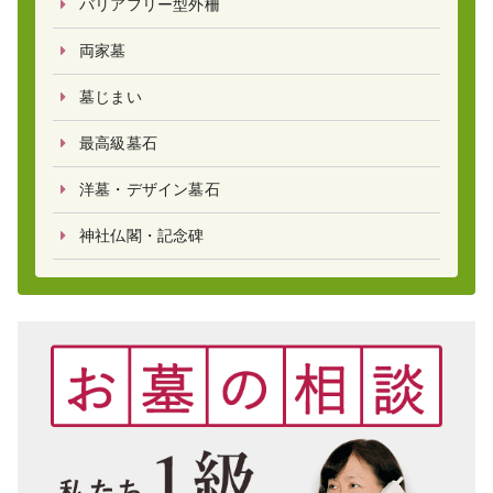
バリアフリー型外柵
両家墓
墓じまい
最高級墓石
洋墓・デザイン墓石
神社仏閣・記念碑