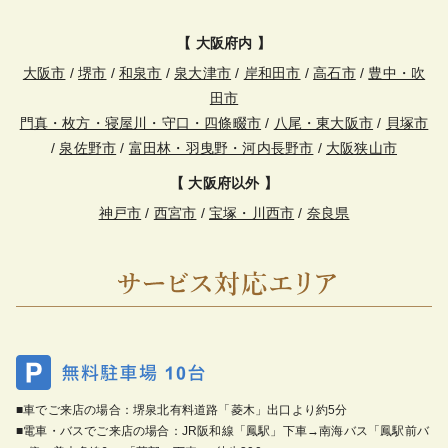
【 大阪府内 】
大阪市
/
堺市
/
和泉市
/
泉大津市
/
岸和田市
/
高石市
/
豊中・吹
田市
門真・枚方・寝屋川・守口・四條畷市
/
八尾・東大阪市
/
貝塚市
/
泉佐野市
/
富田林・羽曳野・河内長野市
/
大阪狭山市
【 大阪府以外 】
神戸市
/
西宮市
/
宝塚・川西市
/
奈良県
■車でご来店の場合：堺泉北有料道路「菱木」出口より約5分
■電車・バスでご来店の場合：JR阪和線「鳳駅」下車→南海バス「鳳駅前バ