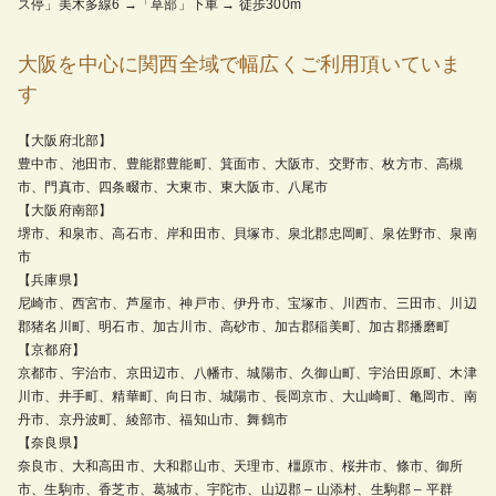
ス停」美木多線6 →「草部」下車 → 徒歩300m
大阪を中心に関西全域で幅広くご利用頂いていま
す
【大阪府北部】
豊中市、池田市、豊能郡豊能町、箕面市、大阪市、交野市、枚方市、高槻
市、門真市、四条畷市、大東市、東大阪市、八尾市
【大阪府南部】
堺市、和泉市、高石市、岸和田市、貝塚市、泉北郡忠岡町、泉佐野市、泉南
市
【兵庫県】
尼崎市、西宮市、芦屋市、神戸市、伊丹市、宝塚市、川西市、三田市、川辺
郡猪名川町、明石市、加古川市、高砂市、加古郡稲美町、加古郡播磨町
【京都府】
京都市、宇治市、京田辺市、八幡市、城陽市、久御山町、宇治田原町、木津
川市、井手町、精華町、向日市、城陽市、長岡京市、大山崎町、亀岡市、南
丹市、京丹波町、綾部市、福知山市、舞鶴市
【奈良県】
奈良市、大和高田市、大和郡山市、天理市、橿原市、桜井市、條市、御所
市、生駒市、香芝市、葛城市、宇陀市、山辺郡 – 山添村、生駒郡 – 平群