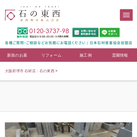
新規のお墓
リフォーム
施工例
霊園情報
大阪府堺市 石材店：石の東西
>