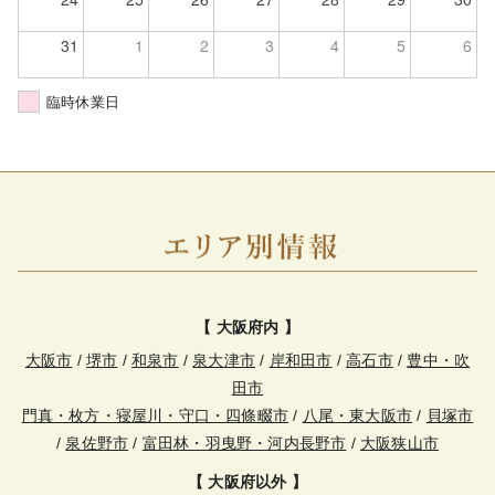
31
1
2
3
4
5
6
臨時休業日
【 大阪府内 】
大阪市
/
堺市
/
和泉市
/
泉大津市
/
岸和田市
/
高石市
/
豊中・吹
田市
門真・枚方・寝屋川・守口・四條畷市
/
八尾・東大阪市
/
貝塚市
/
泉佐野市
/
富田林・羽曳野・河内長野市
/
大阪狭山市
【 大阪府以外 】