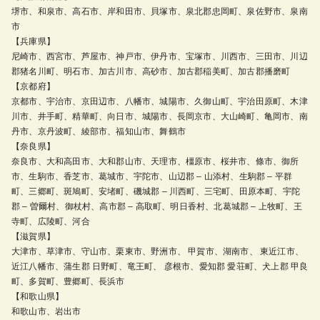
堺市、和泉市、高石市、岸和田市、貝塚市、泉北郡忠岡町、泉佐野市、泉南
市
【兵庫県】
尼崎市、西宮市、芦屋市、神戸市、伊丹市、宝塚市、川西市、三田市、川辺
郡猪名川町、明石市、加古川市、高砂市、加古郡稲美町、加古郡播磨町
【京都府】
京都市、宇治市、京田辺市、八幡市、城陽市、久御山町、宇治田原町、木津
川市、井手町、精華町、向日市、城陽市、長岡京市、大山崎町、亀岡市、南
丹市、京丹波町、綾部市、福知山市、舞鶴市
【奈良県】
奈良市、大和高田市、大和郡山市、天理市、橿原市、桜井市、條市、御所
市、生駒市、香芝市、葛城市、宇陀市、山辺郡 – 山添村、生駒郡 – 平群
町、三郷町、斑鳩町、安堵町、磯城郡 – 川西町、三宅町、田原本町、宇陀
郡 – 曽爾村、御杖村、高市郡 – 高取町、明日香村、北葛城郡 – 上牧町、王
寺町、広陵町、河合
【滋賀県】
大津市、草津市、守山市、栗東市、野洲市、 甲賀市、湖南市、 東近江市、
近江八幡市、蒲生郡 日野町、竜王町、 彦根市、愛知郡 愛荘町、犬上郡 甲良
町、多賀町、豊郷町、長浜市
【和歌山県】
和歌山市、岩出市