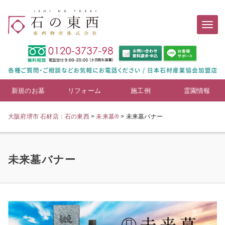
新規のお墓
リフォーム
施工例
霊園情報
大阪府堺市 石材店：石の東西
>
未来墓®
>
未来墓バナー
未来墓バナー