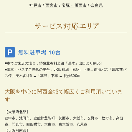
神戸市
/
西宮市
/
宝塚・川西市
/
奈良県
■車でご来店の場合：堺泉北有料道路「菱木」出口より約5分
■電車・バスでご来店の場合：JR阪和線「鳳駅」下車→南海バス「鳳駅前バ
ス停」美木多線6 →「草部」下車 → 徒歩300m
大阪を中心に関西全域で幅広くご利用頂いていま
す
【大阪府北部】
豊中市、池田市、豊能郡豊能町、箕面市、大阪市、交野市、枚方市、高槻
市、門真市、四条畷市、大東市、東大阪市、八尾市
【大阪府南部】