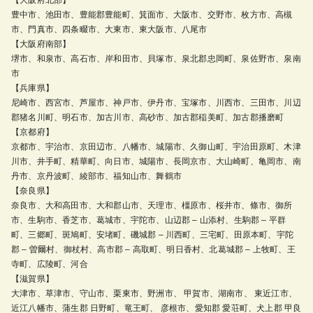
豊中市、池田市、豊能郡豊能町、箕面市、大阪市、交野市、枚方市、高槻
市、門真市、四条畷市、大東市、東大阪市、八尾市
【大阪府南部】
堺市、和泉市、高石市、岸和田市、貝塚市、泉北郡忠岡町、泉佐野市、泉南
市
【兵庫県】
尼崎市、西宮市、芦屋市、神戸市、伊丹市、宝塚市、川西市、三田市、川辺
郡猪名川町、明石市、加古川市、高砂市、加古郡稲美町、加古郡播磨町
【京都府】
京都市、宇治市、京田辺市、八幡市、城陽市、久御山町、宇治田原町、木津
川市、井手町、精華町、向日市、城陽市、長岡京市、大山崎町、亀岡市、南
丹市、京丹波町、綾部市、福知山市、舞鶴市
【奈良県】
奈良市、大和高田市、大和郡山市、天理市、橿原市、桜井市、條市、御所
市、生駒市、香芝市、葛城市、宇陀市、山辺郡 – 山添村、生駒郡 – 平群
町、三郷町、斑鳩町、安堵町、磯城郡 – 川西町、三宅町、田原本町、宇陀
郡 – 曽爾村、御杖村、高市郡 – 高取町、明日香村、北葛城郡 – 上牧町、王
寺町、広陵町、河合
【滋賀県】
大津市、草津市、守山市、栗東市、野洲市、 甲賀市、湖南市、 東近江市、
近江八幡市、蒲生郡 日野町、竜王町、 彦根市、愛知郡 愛荘町、犬上郡 甲良