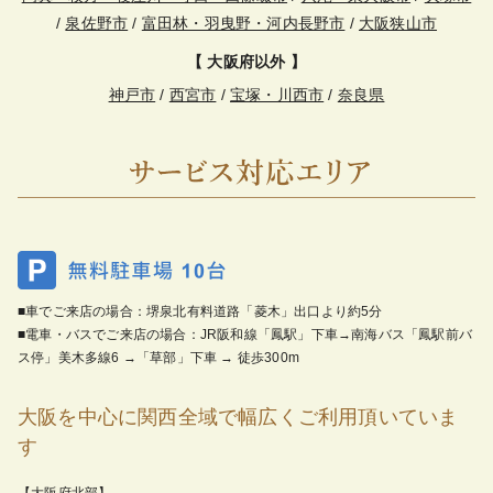
/
泉佐野市
/
富田林・羽曳野・河内長野市
/
大阪狭山市
【 大阪府以外 】
神戸市
/
西宮市
/
宝塚・川西市
/
奈良県
■車でご来店の場合：堺泉北有料道路「菱木」出口より約5分
■電車・バスでご来店の場合：JR阪和線「鳳駅」下車→南海バス「鳳駅前バ
ス停」美木多線6 →「草部」下車 → 徒歩300m
大阪を中心に関西全域で幅広くご利用頂いていま
す
【大阪府北部】