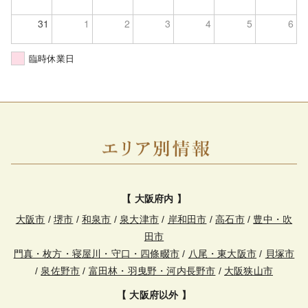
31
1
2
3
4
5
6
臨時休業日
【 大阪府内 】
大阪市
/
堺市
/
和泉市
/
泉大津市
/
岸和田市
/
高石市
/
豊中・吹
田市
門真・枚方・寝屋川・守口・四條畷市
/
八尾・東大阪市
/
貝塚市
/
泉佐野市
/
富田林・羽曳野・河内長野市
/
大阪狭山市
【 大阪府以外 】