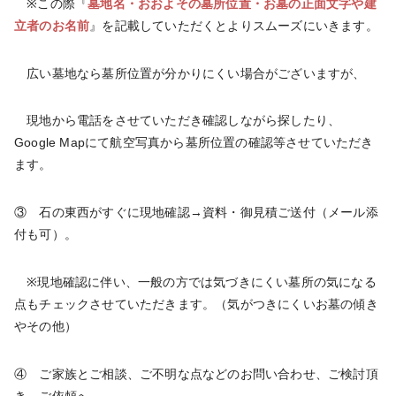
※この際『
墓地名・おおよその墓所位置・お墓の正面文字や建
立者のお名前
』を記載していただくとよりスムーズにいきます。
広い墓地なら墓所位置が分かりにくい場合がございますが、
現地から電話をさせていただき確認しながら探したり、
Google Mapにて航空写真から墓所位置の確認等させていただき
ます。
③ 石の東西がすぐに現地確認→資料・御見積ご送付（メール添
付も可）。
※現地確認に伴い、一般の方では気づきにくい墓所の気になる
点もチェックさせていただきます。（気がつきにくいお墓の傾き
やその他）
④ ご家族とご相談、ご不明な点などのお問い合わせ、ご検討頂
き→ご依頼へ。