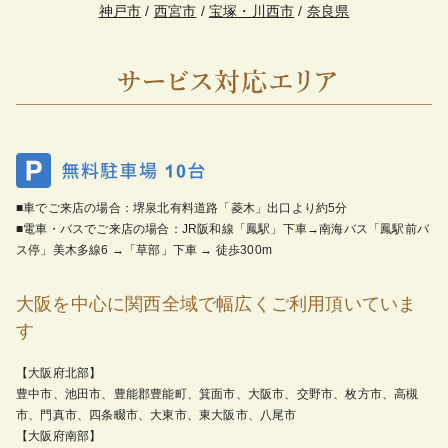
神戸市
/
西宮市
/
宝塚・川西市
/
奈良県
■車でご来店の場合：堺泉北有料道路「菱木」出口より約5分
■電車・バスでご来店の場合：JR阪和線「鳳駅」下車→南海バス「鳳駅前バ
ス停」美木多線6 →「草部」下車 → 徒歩300m
大阪を中心に関西全域で幅広くご利用頂いていま
す
【大阪府北部】
豊中市、池田市、豊能郡豊能町、箕面市、大阪市、交野市、枚方市、高槻
市、門真市、四条畷市、大東市、東大阪市、八尾市
【大阪府南部】