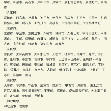
堺市、和泉市、高石市、岸和田市、貝塚市、泉北郡忠岡町、泉佐野市、泉南
市
【兵庫県】
尼崎市、西宮市、芦屋市、神戸市、伊丹市、宝塚市、川西市、三田市、川辺
郡猪名川町、明石市、加古川市、高砂市、加古郡稲美町、加古郡播磨町
【京都府】
京都市、宇治市、京田辺市、八幡市、城陽市、久御山町、宇治田原町、木津
川市、井手町、精華町、向日市、城陽市、長岡京市、大山崎町、亀岡市、南
丹市、京丹波町、綾部市、福知山市、舞鶴市
【奈良県】
奈良市、大和高田市、大和郡山市、天理市、橿原市、桜井市、條市、御所
市、生駒市、香芝市、葛城市、宇陀市、山辺郡 – 山添村、生駒郡 – 平群
町、三郷町、斑鳩町、安堵町、磯城郡 – 川西町、三宅町、田原本町、宇陀
郡 – 曽爾村、御杖村、高市郡 – 高取町、明日香村、北葛城郡 – 上牧町、王
寺町、広陵町、河合
【滋賀県】
大津市、草津市、守山市、栗東市、野洲市、 甲賀市、湖南市、 東近江市、
近江八幡市、蒲生郡 日野町、竜王町、 彦根市、愛知郡 愛荘町、犬上郡 甲良
町、多賀町、豊郷町、長浜市
【和歌山県】
和歌山市、岩出市