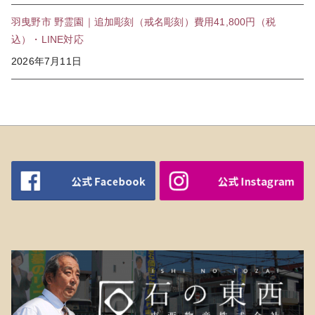
羽曳野市 野霊園｜追加彫刻（戒名彫刻）費用41,800円（税
込）・LINE対応
2026年7月11日