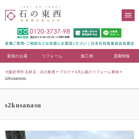
新規のお墓
リフォーム
施工例
霊園情報
大阪府堺市 石材店：石の東西
>
ブログ
>
4月お墓のリフォーム事例
>
s2kusanasu
s2kusanasu