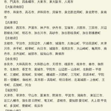
市、門真市、四条畷市、大東市、東大阪市、八尾市
【大阪府南部】
堺市、和泉市、高石市、岸和田市、貝塚市、泉北郡忠岡町、泉佐野市、泉南
市
【兵庫県】
尼崎市、西宮市、芦屋市、神戸市、伊丹市、宝塚市、川西市、三田市、川辺
郡猪名川町、明石市、加古川市、高砂市、加古郡稲美町、加古郡播磨町
【京都府】
京都市、宇治市、京田辺市、八幡市、城陽市、久御山町、宇治田原町、木津
川市、井手町、精華町、向日市、城陽市、長岡京市、大山崎町、亀岡市、南
丹市、京丹波町、綾部市、福知山市、舞鶴市
【奈良県】
奈良市、大和高田市、大和郡山市、天理市、橿原市、桜井市、條市、御所
市、生駒市、香芝市、葛城市、宇陀市、山辺郡 – 山添村、生駒郡 – 平群
町、三郷町、斑鳩町、安堵町、磯城郡 – 川西町、三宅町、田原本町、宇陀
郡 – 曽爾村、御杖村、高市郡 – 高取町、明日香村、北葛城郡 – 上牧町、王
寺町、広陵町、河合
【滋賀県】
大津市、草津市、守山市、栗東市、野洲市、 甲賀市、湖南市、 東近江市、
近江八幡市、蒲生郡 日野町、竜王町、 彦根市、愛知郡 愛荘町、犬上郡 甲良
町、多賀町、豊郷町、長浜市
【和歌山県】