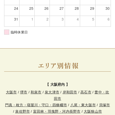
24
25
26
27
28
29
30
31
1
2
3
4
5
6
臨時休業日
【 大阪府内 】
大阪市
/
堺市
/
和泉市
/
泉大津市
/
岸和田市
/
高石市
/
豊中・吹
田市
門真・枚方・寝屋川・守口・四條畷市
/
八尾・東大阪市
/
貝塚市
/
泉佐野市
/
富田林・羽曳野・河内長野市
/
大阪狭山市