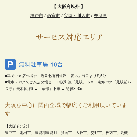
【 大阪府以外 】
神戸市
/
西宮市
/
宝塚・川西市
/
奈良県
■車でご来店の場合：堺泉北有料道路「菱木」出口より約5分
■電車・バスでご来店の場合：JR阪和線「鳳駅」下車→南海バス「鳳駅前バ
ス停」美木多線6 →「草部」下車 → 徒歩300m
大阪を中心に関西全域で幅広くご利用頂いていま
す
【大阪府北部】
豊中市、池田市、豊能郡豊能町、箕面市、大阪市、交野市、枚方市、高槻