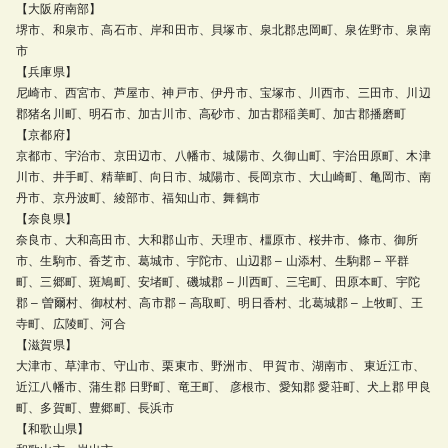
【大阪府南部】
堺市、和泉市、高石市、岸和田市、貝塚市、泉北郡忠岡町、泉佐野市、泉南
市
【兵庫県】
尼崎市、西宮市、芦屋市、神戸市、伊丹市、宝塚市、川西市、三田市、川辺
郡猪名川町、明石市、加古川市、高砂市、加古郡稲美町、加古郡播磨町
【京都府】
京都市、宇治市、京田辺市、八幡市、城陽市、久御山町、宇治田原町、木津
川市、井手町、精華町、向日市、城陽市、長岡京市、大山崎町、亀岡市、南
丹市、京丹波町、綾部市、福知山市、舞鶴市
【奈良県】
奈良市、大和高田市、大和郡山市、天理市、橿原市、桜井市、條市、御所
市、生駒市、香芝市、葛城市、宇陀市、山辺郡 – 山添村、生駒郡 – 平群
町、三郷町、斑鳩町、安堵町、磯城郡 – 川西町、三宅町、田原本町、宇陀
郡 – 曽爾村、御杖村、高市郡 – 高取町、明日香村、北葛城郡 – 上牧町、王
寺町、広陵町、河合
【滋賀県】
大津市、草津市、守山市、栗東市、野洲市、 甲賀市、湖南市、 東近江市、
近江八幡市、蒲生郡 日野町、竜王町、 彦根市、愛知郡 愛荘町、犬上郡 甲良
町、多賀町、豊郷町、長浜市
【和歌山県】