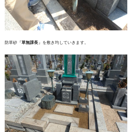
防草砂『
草無課長
』を敷き均していきます。