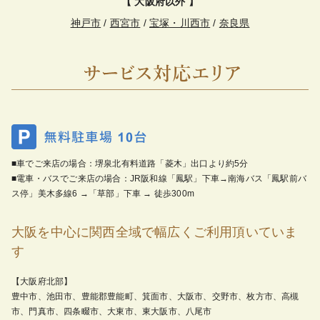
【 大阪府以外 】
神戸市
/
西宮市
/
宝塚・川西市
/
奈良県
■車でご来店の場合：堺泉北有料道路「菱木」出口より約5分
■電車・バスでご来店の場合：JR阪和線「鳳駅」下車→南海バス「鳳駅前バ
ス停」美木多線6 →「草部」下車 → 徒歩300m
大阪を中心に関西全域で幅広くご利用頂いていま
す
【大阪府北部】
豊中市、池田市、豊能郡豊能町、箕面市、大阪市、交野市、枚方市、高槻
市、門真市、四条畷市、大東市、東大阪市、八尾市