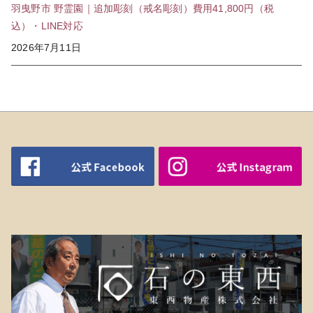
羽曳野市 野霊園｜追加彫刻（戒名彫刻）費用41,800円（税
込）・LINE対応
2026年7月11日