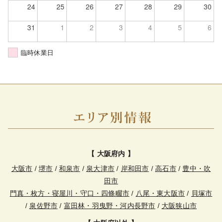
24
25
26
27
28
29
30
31
1
2
3
4
5
6
臨時休業日
【 大阪府内 】
大阪市
/
堺市
/
和泉市
/
泉大津市
/
岸和田市
/
高石市
/
豊中・吹
田市
門真・枚方・寝屋川・守口・四條畷市
/
八尾・東大阪市
/
貝塚市
/
泉佐野市
/
富田林・羽曳野・河内長野市
/
大阪狭山市