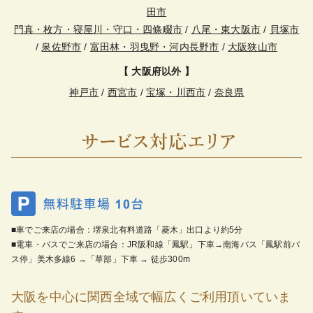
田市
門真・枚方・寝屋川・守口・四條畷市
/
八尾・東大阪市
/
貝塚市
/
泉佐野市
/
富田林・羽曳野・河内長野市
/
大阪狭山市
【 大阪府以外 】
神戸市
/
西宮市
/
宝塚・川西市
/
奈良県
■車でご来店の場合：堺泉北有料道路「菱木」出口より約5分
■電車・バスでご来店の場合：JR阪和線「鳳駅」下車→南海バス「鳳駅前バ
ス停」美木多線6 →「草部」下車 → 徒歩300m
大阪を中心に関西全域で幅広くご利用頂いていま