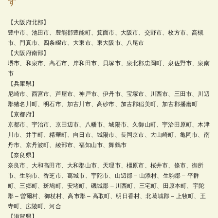
す
【大阪府北部】
豊中市、池田市、豊能郡豊能町、箕面市、大阪市、交野市、枚方市、高槻
市、門真市、四条畷市、大東市、東大阪市、八尾市
【大阪府南部】
堺市、和泉市、高石市、岸和田市、貝塚市、泉北郡忠岡町、泉佐野市、泉南
市
【兵庫県】
尼崎市、西宮市、芦屋市、神戸市、伊丹市、宝塚市、川西市、三田市、川辺
郡猪名川町、明石市、加古川市、高砂市、加古郡稲美町、加古郡播磨町
【京都府】
京都市、宇治市、京田辺市、八幡市、城陽市、久御山町、宇治田原町、木津
川市、井手町、精華町、向日市、城陽市、長岡京市、大山崎町、亀岡市、南
丹市、京丹波町、綾部市、福知山市、舞鶴市
【奈良県】
奈良市、大和高田市、大和郡山市、天理市、橿原市、桜井市、條市、御所
市、生駒市、香芝市、葛城市、宇陀市、山辺郡 – 山添村、生駒郡 – 平群
町、三郷町、斑鳩町、安堵町、磯城郡 – 川西町、三宅町、田原本町、宇陀
郡 – 曽爾村、御杖村、高市郡 – 高取町、明日香村、北葛城郡 – 上牧町、王
寺町、広陵町、河合
【滋賀県】