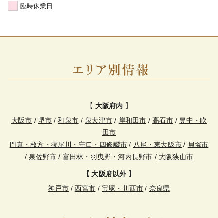
臨時休業日
【 大阪府内 】
大阪市
/
堺市
/
和泉市
/
泉大津市
/
岸和田市
/
高石市
/
豊中・吹
田市
門真・枚方・寝屋川・守口・四條畷市
/
八尾・東大阪市
/
貝塚市
/
泉佐野市
/
富田林・羽曳野・河内長野市
/
大阪狭山市
【 大阪府以外 】
神戸市
/
西宮市
/
宝塚・川西市
/
奈良県