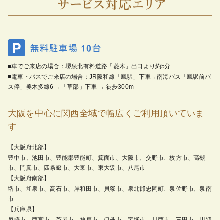
■車でご来店の場合：堺泉北有料道路「菱木」出口より約5分
■電車・バスでご来店の場合：JR阪和線「鳳駅」下車→南海バス「鳳駅前バ
ス停」美木多線6 →「草部」下車 → 徒歩300m
大阪を中心に関西全域で幅広くご利用頂いていま
す
【大阪府北部】
豊中市、池田市、豊能郡豊能町、箕面市、大阪市、交野市、枚方市、高槻
市、門真市、四条畷市、大東市、東大阪市、八尾市
【大阪府南部】
堺市、和泉市、高石市、岸和田市、貝塚市、泉北郡忠岡町、泉佐野市、泉南
市
【兵庫県】
尼崎市、西宮市、芦屋市、神戸市、伊丹市、宝塚市、川西市、三田市、川辺