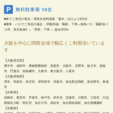
■車でご来店の場合：堺泉北有料道路「菱木」出口より約5分
■電車・バスでご来店の場合：JR阪和線「鳳駅」下車→南海バス「鳳駅前バ
ス停」美木多線6 →「草部」下車 → 徒歩300m
大阪を中心に関西全域で幅広くご利用頂いていま
す
【大阪府北部】
豊中市、池田市、豊能郡豊能町、箕面市、大阪市、交野市、枚方市、高槻
市、門真市、四条畷市、大東市、東大阪市、八尾市
【大阪府南部】
堺市、和泉市、高石市、岸和田市、貝塚市、泉北郡忠岡町、泉佐野市、泉南
市
【兵庫県】
尼崎市、西宮市、芦屋市、神戸市、伊丹市、宝塚市、川西市、三田市、川辺
郡猪名川町、明石市、加古川市、高砂市、加古郡稲美町、加古郡播磨町
【京都府】