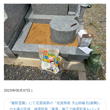
2025年05月07日
|
『服部霊園』にて石質抜群の『佐賀県産 天山特級石(銀剛)』
のお墓が完成。地震対策『泰震』施工で地震対策もバッチ