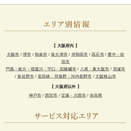
【 大阪府内 】
大阪市
/
堺市
/
和泉市
/
泉大津市
/
岸和田市
/
高石市
/
豊中・吹
田市
門真・枚方・寝屋川・守口・四條畷市
/
八尾・東大阪市
/
貝塚市
/
泉佐野市
/
富田林・羽曳野・河内長野市
/
大阪狭山市
【 大阪府以外 】
神戸市
/
西宮市
/
宝塚・川西市
/
奈良県