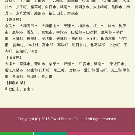
京都市、宇治市、京田辺市、八幡市、城陽市、久御山町、宇治田原町、木津
川市、井手町、精華町、向日市、城陽市、長岡京市、大山崎町、亀岡市、南
丹市、京丹波町、綾部市、福知山市、舞鶴市
【奈良県】
奈良市、大和高田市、大和郡山市、天理市、橿原市、桜井市、條市、御所
市、生駒市、香芝市、葛城市、宇陀市、山辺郡 – 山添村、生駒郡 – 平群
町、三郷町、斑鳩町、安堵町、磯城郡 – 川西町、三宅町、田原本町、宇陀
郡 – 曽爾村、御杖村、高市郡 – 高取町、明日香村、北葛城郡 – 上牧町、王
寺町、広陵町、河合
【滋賀県】
大津市、草津市、守山市、栗東市、野洲市、 甲賀市、湖南市、 東近江市、
近江八幡市、蒲生郡 日野町、竜王町、 彦根市、愛知郡 愛荘町、犬上郡 甲良
町、多賀町、豊郷町、長浜市
【和歌山県】
和歌山市、岩出市
Copyright (C) 2015 Tozai Bussan Co.,Ltd.All right reserved.