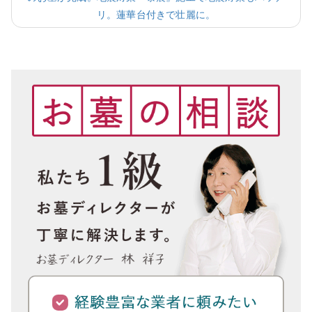
リ。蓮華台付きで壮麗に。