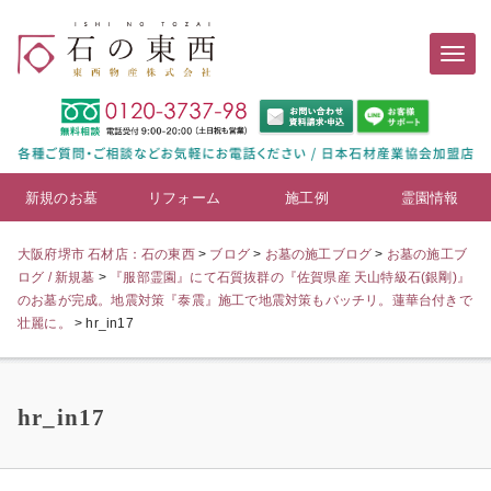
新規のお墓
リフォーム
施工例
霊園情報
大阪府堺市 石材店：石の東西
>
ブログ
>
お墓の施工ブログ
>
お墓の施工ブ
ログ / 新規墓
>
『服部霊園』にて石質抜群の『佐賀県産 天山特級石(銀剛)』
のお墓が完成。地震対策『泰震』施工で地震対策もバッチリ。蓮華台付きで
壮麗に。
>
hr_in17
hr_in17