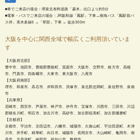
■車でご来店の場合：堺泉北有料道路「菱木」出口より約5分
■電車・バスでご来店の場合：JR阪和線「鳳駅」下車→南海バス「鳳駅前バ
ス停」美木多線6 →「草部」下車 → 徒歩300m
大阪を中心に関西全域で幅広くご利用頂いていま
す
【大阪府北部】
豊中市、池田市、豊能郡豊能町、箕面市、大阪市、交野市、枚方市、高槻
市、門真市、四条畷市、大東市、東大阪市、八尾市
【大阪府南部】
堺市、和泉市、高石市、岸和田市、貝塚市、泉北郡忠岡町、泉佐野市、泉南
市
【兵庫県】
尼崎市、西宮市、芦屋市、神戸市、伊丹市、宝塚市、川西市、三田市、川辺
郡猪名川町、明石市、加古川市、高砂市、加古郡稲美町、加古郡播磨町
【京都府】
京都市、宇治市、京田辺市、八幡市、城陽市、久御山町、宇治田原町、木津
川市、井手町、精華町、向日市、城陽市、長岡京市、大山崎町、亀岡市、南
丹市、京丹波町、綾部市、福知山市、舞鶴市