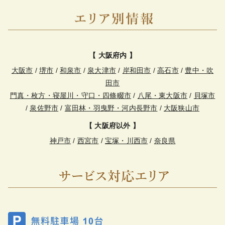
【 大阪府内 】
大阪市
/
堺市
/
和泉市
/
泉大津市
/
岸和田市
/
高石市
/
豊中・吹
田市
門真・枚方・寝屋川・守口・四條畷市
/
八尾・東大阪市
/
貝塚市
/
泉佐野市
/
富田林・羽曳野・河内長野市
/
大阪狭山市
【 大阪府以外 】
神戸市
/
西宮市
/
宝塚・川西市
/
奈良県