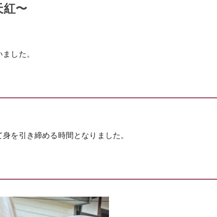
天紅〜
いました。
。
て身を引き締める時間となりました。