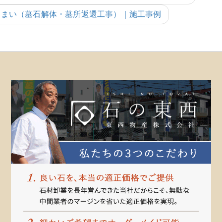
じまい（墓石解体・墓所返還工事）｜施工事例