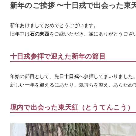
新年のご挨拶 〜十日戎で出会った東
新年あけましておめでとうございます。
旧年中は
石の東西
をご縁いただき、誠にありがとうござ
十日戎参拝で迎えた新年の節目
年始の節目として、先日
十日戎
へ参拝してまいりました
新しい一年を迎えるにあたり、気持ちを整え、あらため
境内で出会った東天紅（とうてんこう）