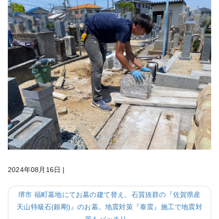
2024年08月16日
|
堺市 福町墓地にてお墓の建て替え。石質抜群の『佐賀県産
天山特級石(銀剛)』のお墓。地震対策『泰震』施工で地震対
策もバッチリ。