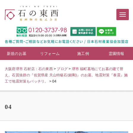
新規のお墓
リフォーム
施工例
霊園情報
大阪府堺市 石材店：石の東西
>
ブログ
>
堺市 福町墓地にてお墓の建て替
え。石質抜群の『佐賀県産 天山特級石(銀剛)』のお墓。地震対策『泰震』施
工で地震対策もバッチリ。
>
04
04