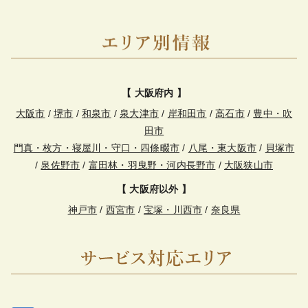
【 大阪府内 】
大阪市
/
堺市
/
和泉市
/
泉大津市
/
岸和田市
/
高石市
/
豊中・吹
田市
門真・枚方・寝屋川・守口・四條畷市
/
八尾・東大阪市
/
貝塚市
/
泉佐野市
/
富田林・羽曳野・河内長野市
/
大阪狭山市
【 大阪府以外 】
神戸市
/
西宮市
/
宝塚・川西市
/
奈良県