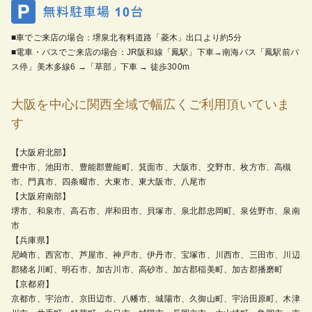
■車でご来店の場合：堺泉北有料道路「菱木」出口より約5分
■電車・バスでご来店の場合：JR阪和線「鳳駅」下車→南海バス「鳳駅前バ
ス停」美木多線6 →「草部」下車 → 徒歩300m
大阪を中心に関西全域で幅広くご利用頂いていま
す
【大阪府北部】
豊中市、池田市、豊能郡豊能町、箕面市、大阪市、交野市、枚方市、高槻
市、門真市、四条畷市、大東市、東大阪市、八尾市
【大阪府南部】
堺市、和泉市、高石市、岸和田市、貝塚市、泉北郡忠岡町、泉佐野市、泉南
市
【兵庫県】
尼崎市、西宮市、芦屋市、神戸市、伊丹市、宝塚市、川西市、三田市、川辺
郡猪名川町、明石市、加古川市、高砂市、加古郡稲美町、加古郡播磨町
【京都府】
京都市、宇治市、京田辺市、八幡市、城陽市、久御山町、宇治田原町、木津