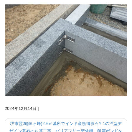
2024年12月14日
|
堺市霊園(鉢ヶ峰)2.6㎡墓所でインド産黒御影石Y-1の洋型デ
ザイン墓石のお墓工事。バリアフリー型外柵、耐震ボンドを