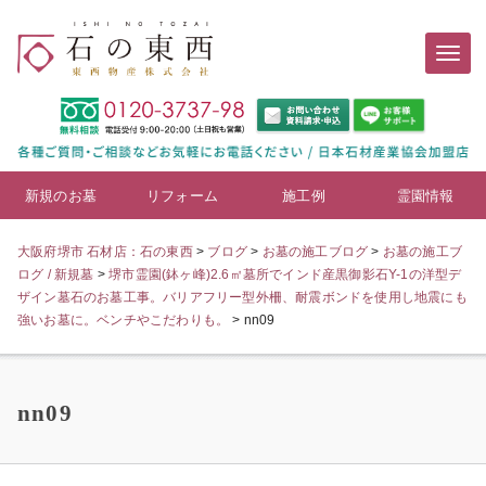
新規のお墓
リフォーム
施工例
霊園情報
大阪府堺市 石材店：石の東西
>
ブログ
>
お墓の施工ブログ
>
お墓の施工ブ
ログ / 新規墓
>
堺市霊園(鉢ヶ峰)2.6㎡墓所でインド産黒御影石Y-1の洋型デ
ザイン墓石のお墓工事。バリアフリー型外柵、耐震ボンドを使用し地震にも
強いお墓に。ベンチやこだわりも。
>
nn09
nn09