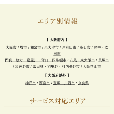
【 大阪府内 】
大阪市
/
堺市
/
和泉市
/
泉大津市
/
岸和田市
/
高石市
/
豊中・吹
田市
門真・枚方・寝屋川・守口・四條畷市
/
八尾・東大阪市
/
貝塚市
/
泉佐野市
/
富田林・羽曳野・河内長野市
/
大阪狭山市
【 大阪府以外 】
神戸市
/
西宮市
/
宝塚・川西市
/
奈良県