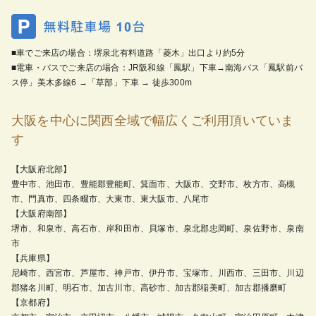
■車でご来店の場合：堺泉北有料道路「菱木」出口より約5分
■電車・バスでご来店の場合：JR阪和線「鳳駅」下車→南海バス「鳳駅前バ
ス停」美木多線6 →「草部」下車 → 徒歩300m
大阪を中心に関西全域で幅広くご利用頂いていま
す
【大阪府北部】
豊中市、池田市、豊能郡豊能町、箕面市、大阪市、交野市、枚方市、高槻
市、門真市、四条畷市、大東市、東大阪市、八尾市
【大阪府南部】
堺市、和泉市、高石市、岸和田市、貝塚市、泉北郡忠岡町、泉佐野市、泉南
市
【兵庫県】
尼崎市、西宮市、芦屋市、神戸市、伊丹市、宝塚市、川西市、三田市、川辺
郡猪名川町、明石市、加古川市、高砂市、加古郡稲美町、加古郡播磨町
【京都府】