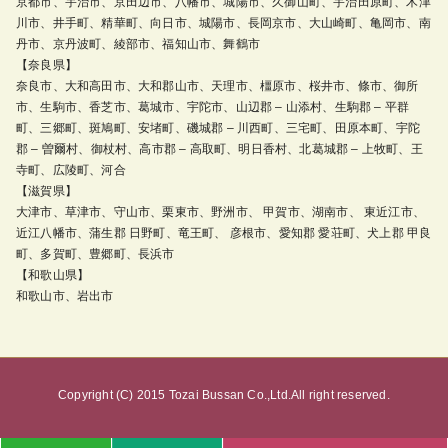
京都市、宇治市、京田辺市、八幡市、城陽市、久御山町、宇治田原町、木津
川市、井手町、精華町、向日市、城陽市、長岡京市、大山崎町、亀岡市、南
丹市、京丹波町、綾部市、福知山市、舞鶴市
【奈良県】
奈良市、大和高田市、大和郡山市、天理市、橿原市、桜井市、條市、御所
市、生駒市、香芝市、葛城市、宇陀市、山辺郡 – 山添村、生駒郡 – 平群
町、三郷町、斑鳩町、安堵町、磯城郡 – 川西町、三宅町、田原本町、宇陀
郡 – 曽爾村、御杖村、高市郡 – 高取町、明日香村、北葛城郡 – 上牧町、王
寺町、広陵町、河合
【滋賀県】
大津市、草津市、守山市、栗東市、野洲市、 甲賀市、湖南市、 東近江市、
近江八幡市、蒲生郡 日野町、竜王町、 彦根市、愛知郡 愛荘町、犬上郡 甲良
町、多賀町、豊郷町、長浜市
【和歌山県】
和歌山市、岩出市
Copyright (C) 2015 Tozai Bussan Co.,Ltd.All right reserved.