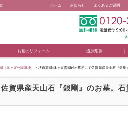
ホーム
お知らせ
よくあるご質問
賀
お墓のリフォーム
追加彫刻
霊園（鉢ヶ峯公園墓地）
>
堺市霊園(鉢ヶ峯霊園)4㎡墓所にて佐賀県産天山石『銀
にて佐賀県産天山石『銀剛』のお墓。