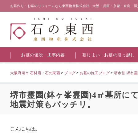
お墓作り・お墓のリフォームなら東西物産株式会社 | 大阪・兵庫・京都・奈良・滋
お墓の値段・工事内容
墓じまい・お墓の引っ越し
大阪府堺市 石材店：石の東西
>
ブログ
>
お墓の施工ブログ
>
堺市営 堺市
堺市霊園(鉢ヶ峯霊園)4㎡墓所
地震対策もバッチリ。
こんにちは。