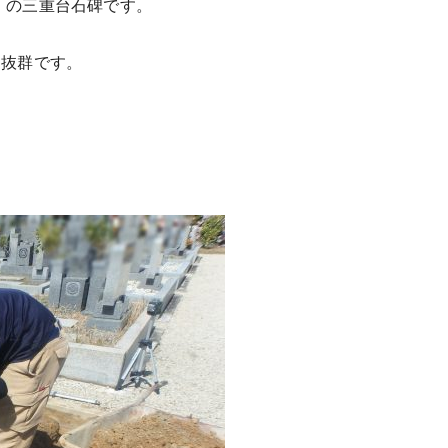
』
の三重台石碑です。
も抜群です。