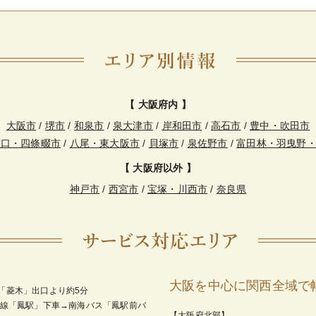
【 大阪府内 】
大阪市
/
堺市
/
和泉市
/
泉大津市
/
岸和田市
/
高石市
/
豊中・吹田市
守口・四條畷市
/
八尾・東大阪市
/
貝塚市
/
泉佐野市
/
富田林・羽曳野
【 大阪府以外 】
神戸市
/
西宮市
/
宝塚・川西市
/
奈良県
大阪を中心に関西全域で
「菱木」出口より約5分
和線「鳳駅」下車→南海バス「鳳駅前バ
【大阪府北部】