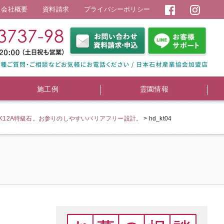
会社概要
資料請求
プライバシーポリシー
施工例
霊園情報
12A特級石。お参りのしやすいバリアフリー設計。
>
hd_kt04