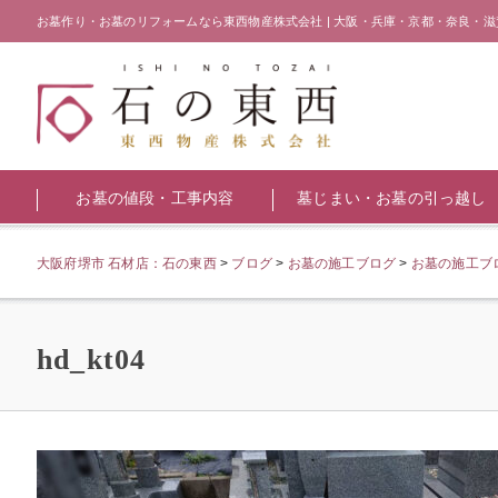
お墓作り・お墓のリフォームなら東西物産株式会社 | 大阪・兵庫・京都・奈良・滋
お墓の値段・工事内容
墓じまい・お墓の引っ越し
大阪府堺市 石材店：石の東西
>
ブログ
>
お墓の施工ブログ
>
お墓の施工ブロ
hd_kt04