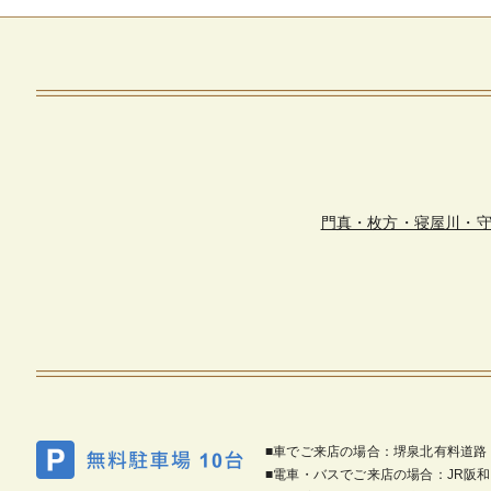
門真・枚方・寝屋川・
■車でご来店の場合：堺泉北有料道路
■電車・バスでご来店の場合：JR阪