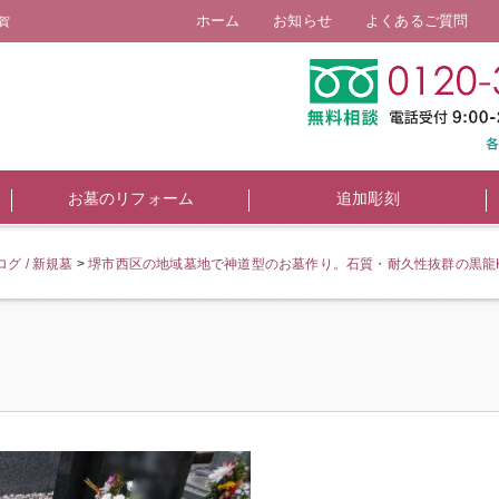
ホーム
お知らせ
よくあるご質問
賀
お墓のリフォーム
追加彫刻
グ / 新規墓
>
堺市西区の地域墓地で神道型のお墓作り。石質・耐久性抜群の黒龍K