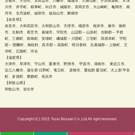
京都市、宇治市、京田辺市、八幡市、城陽市、久御山町、宇治田原町、木津
川市、井手町、精華町、向日市、城陽市、長岡京市、大山崎町、亀岡市、南
丹市、京丹波町、綾部市、福知山市、舞鶴市
【奈良県】
奈良市、大和高田市、大和郡山市、天理市、橿原市、桜井市、條市、御所
市、生駒市、香芝市、葛城市、宇陀市、山辺郡 – 山添村、生駒郡 – 平群
町、三郷町、斑鳩町、安堵町、磯城郡 – 川西町、三宅町、田原本町、宇陀
郡 – 曽爾村、御杖村、高市郡 – 高取町、明日香村、北葛城郡 – 上牧町、王
寺町、広陵町、河合
【滋賀県】
大津市、草津市、守山市、栗東市、野洲市、 甲賀市、湖南市、 東近江市、
近江八幡市、蒲生郡 日野町、竜王町、 彦根市、愛知郡 愛荘町、犬上郡 甲良
町、多賀町、豊郷町、長浜市
【和歌山県】
和歌山市、岩出市
Copyright (C) 2015 Tozai Bussan Co.,Ltd.All right reserved.