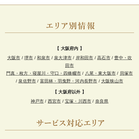
【 大阪府内 】
大阪市
/
堺市
/
和泉市
/
泉大津市
/
岸和田市
/
高石市
/
豊中・吹
田市
門真・枚方・寝屋川・守口・四條畷市
/
八尾・東大阪市
/
貝塚市
/
泉佐野市
/
富田林・羽曳野・河内長野市
/
大阪狭山市
【 大阪府以外 】
神戸市
/
西宮市
/
宝塚・川西市
/
奈良県