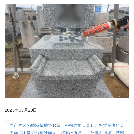
2023年05月20日
|
堺市西区の地域墓地でお墓・外柵の据え直し。悪質業者によ
る施工不良でお墓は傾き、灯籠は倒壊し、外柵が損壊。基礎