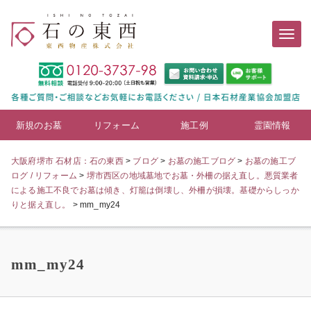
新規のお墓
リフォーム
施工例
霊園情報
大阪府堺市 石材店：石の東西
>
ブログ
>
お墓の施工ブログ
>
お墓の施工ブ
ログ / リフォーム
>
堺市西区の地域墓地でお墓・外柵の据え直し。悪質業者
による施工不良でお墓は傾き、灯籠は倒壊し、外柵が損壊。基礎からしっか
りと据え直し。
>
mm_my24
mm_my24