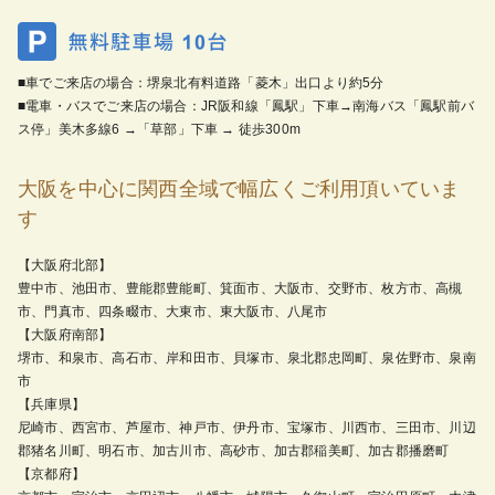
■車でご来店の場合：堺泉北有料道路「菱木」出口より約5分
■電車・バスでご来店の場合：JR阪和線「鳳駅」下車→南海バス「鳳駅前バ
ス停」美木多線6 →「草部」下車 → 徒歩300m
大阪を中心に関西全域で幅広くご利用頂いていま
す
【大阪府北部】
豊中市、池田市、豊能郡豊能町、箕面市、大阪市、交野市、枚方市、高槻
市、門真市、四条畷市、大東市、東大阪市、八尾市
【大阪府南部】
堺市、和泉市、高石市、岸和田市、貝塚市、泉北郡忠岡町、泉佐野市、泉南
市
【兵庫県】
尼崎市、西宮市、芦屋市、神戸市、伊丹市、宝塚市、川西市、三田市、川辺
郡猪名川町、明石市、加古川市、高砂市、加古郡稲美町、加古郡播磨町
【京都府】