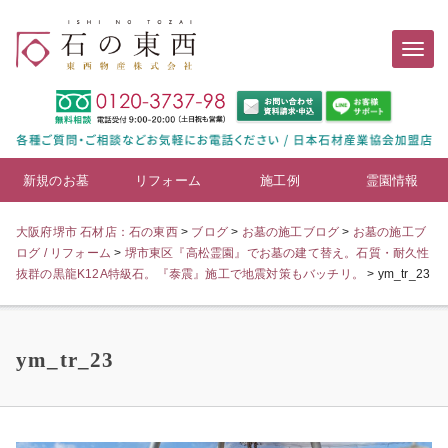
新規のお墓
リフォーム
施工例
霊園情報
大阪府堺市 石材店：石の東西
>
ブログ
>
お墓の施工ブログ
>
お墓の施工ブ
ログ / リフォーム
>
堺市東区『高松霊園』でお墓の建て替え。石質・耐久性
抜群の黒龍K12A特級石。『泰震』施工で地震対策もバッチリ。
>
ym_tr_23
ym_tr_23