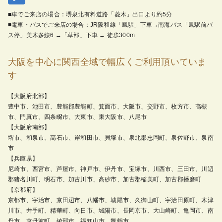
■車でご来店の場合：堺泉北有料道路「菱木」出口より約5分
■電車・バスでご来店の場合：JR阪和線「鳳駅」下車→南海バス「鳳駅前バ
ス停」美木多線6 →「草部」下車 → 徒歩300m
大阪を中心に関西全域で幅広くご利用頂いていま
す
【大阪府北部】
豊中市、池田市、豊能郡豊能町、箕面市、大阪市、交野市、枚方市、高槻
市、門真市、四条畷市、大東市、東大阪市、八尾市
【大阪府南部】
堺市、和泉市、高石市、岸和田市、貝塚市、泉北郡忠岡町、泉佐野市、泉南
市
【兵庫県】
尼崎市、西宮市、芦屋市、神戸市、伊丹市、宝塚市、川西市、三田市、川辺
郡猪名川町、明石市、加古川市、高砂市、加古郡稲美町、加古郡播磨町
【京都府】
京都市、宇治市、京田辺市、八幡市、城陽市、久御山町、宇治田原町、木津
川市、井手町、精華町、向日市、城陽市、長岡京市、大山崎町、亀岡市、南
丹市、京丹波町、綾部市、福知山市、舞鶴市