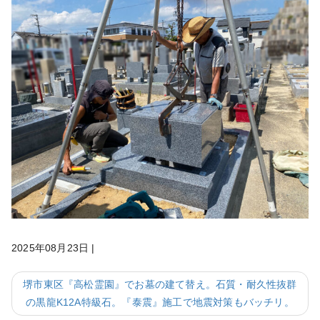
2025年08月23日
|
堺市東区『高松霊園』でお墓の建て替え。石質・耐久性抜群
の黒龍K12A特級石。『泰震』施工で地震対策もバッチリ。