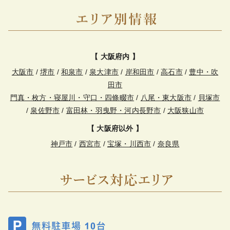
【 大阪府内 】
大阪市
/
堺市
/
和泉市
/
泉大津市
/
岸和田市
/
高石市
/
豊中・吹
田市
門真・枚方・寝屋川・守口・四條畷市
/
八尾・東大阪市
/
貝塚市
/
泉佐野市
/
富田林・羽曳野・河内長野市
/
大阪狭山市
【 大阪府以外 】
神戸市
/
西宮市
/
宝塚・川西市
/
奈良県