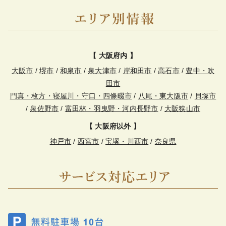
【 大阪府内 】
大阪市
/
堺市
/
和泉市
/
泉大津市
/
岸和田市
/
高石市
/
豊中・吹
田市
門真・枚方・寝屋川・守口・四條畷市
/
八尾・東大阪市
/
貝塚市
/
泉佐野市
/
富田林・羽曳野・河内長野市
/
大阪狭山市
【 大阪府以外 】
神戸市
/
西宮市
/
宝塚・川西市
/
奈良県