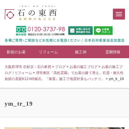
新規のお墓
リフォーム
施工例
霊園情報
大阪府堺市 石材店：石の東西
>
ブログ
>
お墓の施工ブログ
>
お墓の施工ブ
ログ / リフォーム
>
堺市東区『高松霊園』でお墓の建て替え。石質・耐久性
抜群の黒龍K12A特級石。『泰震』施工で地震対策もバッチリ。
>
ym_tr_19
ym_tr_19