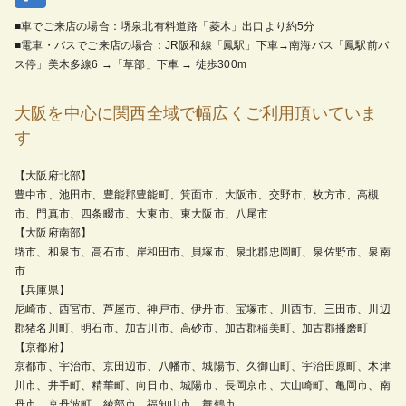
■車でご来店の場合：堺泉北有料道路「菱木」出口より約5分
■電車・バスでご来店の場合：JR阪和線「鳳駅」下車→南海バス「鳳駅前バ
ス停」美木多線6 →「草部」下車 → 徒歩300m
大阪を中心に関西全域で幅広くご利用頂いていま
す
【大阪府北部】
豊中市、池田市、豊能郡豊能町、箕面市、大阪市、交野市、枚方市、高槻
市、門真市、四条畷市、大東市、東大阪市、八尾市
【大阪府南部】
堺市、和泉市、高石市、岸和田市、貝塚市、泉北郡忠岡町、泉佐野市、泉南
市
【兵庫県】
尼崎市、西宮市、芦屋市、神戸市、伊丹市、宝塚市、川西市、三田市、川辺
郡猪名川町、明石市、加古川市、高砂市、加古郡稲美町、加古郡播磨町
【京都府】
京都市、宇治市、京田辺市、八幡市、城陽市、久御山町、宇治田原町、木津
川市、井手町、精華町、向日市、城陽市、長岡京市、大山崎町、亀岡市、南
丹市、京丹波町、綾部市、福知山市、舞鶴市