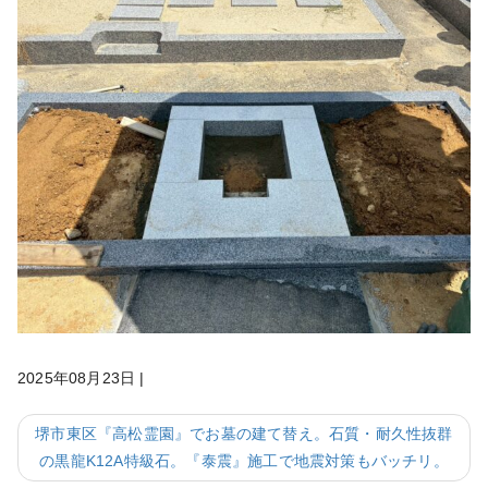
2025年08月23日
|
堺市東区『高松霊園』でお墓の建て替え。石質・耐久性抜群
の黒龍K12A特級石。『泰震』施工で地震対策もバッチリ。