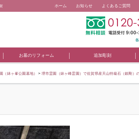
ホーム
お知らせ
よくあるご質問
賀
お墓のリフォーム
追加彫刻
霊園（鉢ヶ峯公園墓地）
>
堺市霊園（鉢ヶ峰霊園）で佐賀県産天山特級石（銀剛）