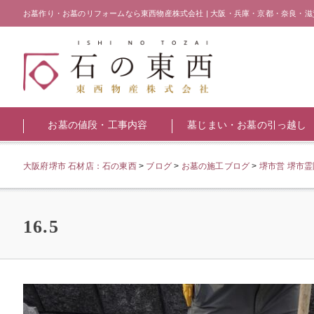
お墓作り・お墓のリフォームなら東西物産株式会社 | 大阪・兵庫・京都・奈良・滋
お墓の値段・工事内容
墓じまい・お墓の引っ越し
大阪府堺市 石材店：石の東西
>
ブログ
>
お墓の施工ブログ
>
堺市営 堺市
16.5