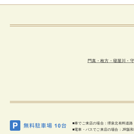
門真・枚方・寝屋川・
■車でご来店の場合：堺泉北有料道路
■電車・バスでご来店の場合：JR阪