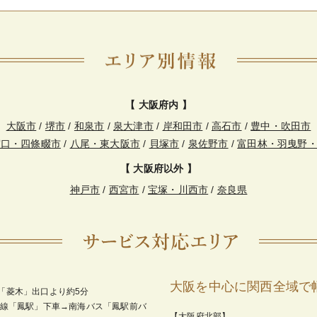
【 大阪府内 】
大阪市
/
堺市
/
和泉市
/
泉大津市
/
岸和田市
/
高石市
/
豊中・吹田市
守口・四條畷市
/
八尾・東大阪市
/
貝塚市
/
泉佐野市
/
富田林・羽曳野
【 大阪府以外 】
神戸市
/
西宮市
/
宝塚・川西市
/
奈良県
大阪を中心に関西全域で
「菱木」出口より約5分
和線「鳳駅」下車→南海バス「鳳駅前バ
【大阪府北部】