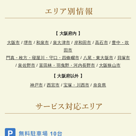
【 大阪府内 】
大阪市
/
堺市
/
和泉市
/
泉大津市
/
岸和田市
/
高石市
/
豊中・吹
田市
門真・枚方・寝屋川・守口・四條畷市
/
八尾・東大阪市
/
貝塚市
/
泉佐野市
/
富田林・羽曳野・河内長野市
/
大阪狭山市
【 大阪府以外 】
神戸市
/
西宮市
/
宝塚・川西市
/
奈良県