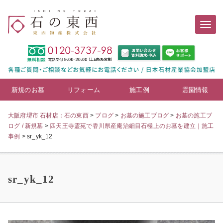
新規のお墓
リフォーム
施工例
霊園情報
大阪府堺市 石材店：石の東西
>
ブログ
>
お墓の施工ブログ
>
お墓の施工ブ
ログ / 新規墓
>
四天王寺霊苑で香川県産庵治細目石極上のお墓を建立｜施工
事例
>
sr_yk_12
sr_yk_12