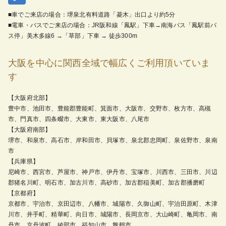
■車でご来店の場合：堺泉北有料道路「菱木」出口より約5分
■電車・バスでご来店の場合：JR阪和線「鳳駅」下車→南海バス「鳳駅前バ
ス停」美木多線6 →「草部」下車 → 徒歩300m
大阪を中心に関西全域で幅広くご利用頂いていま
す
【大阪府北部】
豊中市、池田市、豊能郡豊能町、箕面市、大阪市、交野市、枚方市、高槻
市、門真市、四条畷市、大東市、東大阪市、八尾市
【大阪府南部】
堺市、和泉市、高石市、岸和田市、貝塚市、泉北郡忠岡町、泉佐野市、泉南
市
【兵庫県】
尼崎市、西宮市、芦屋市、神戸市、伊丹市、宝塚市、川西市、三田市、川辺
郡猪名川町、明石市、加古川市、高砂市、加古郡稲美町、加古郡播磨町
【京都府】
京都市、宇治市、京田辺市、八幡市、城陽市、久御山町、宇治田原町、木津
川市、井手町、精華町、向日市、城陽市、長岡京市、大山崎町、亀岡市、南
丹市、京丹波町、綾部市、福知山市、舞鶴市