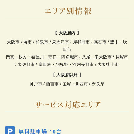
【 大阪府内 】
大阪市
/
堺市
/
和泉市
/
泉大津市
/
岸和田市
/
高石市
/
豊中・吹
田市
門真・枚方・寝屋川・守口・四條畷市
/
八尾・東大阪市
/
貝塚市
/
泉佐野市
/
富田林・羽曳野・河内長野市
/
大阪狭山市
【 大阪府以外 】
神戸市
/
西宮市
/
宝塚・川西市
/
奈良県