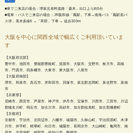
■車でご来店の場合：堺泉北有料道路「菱木」出口より約5分
■電車・バスでご来店の場合：JR阪和線「鳳駅」下車→南海バス「鳳駅前バ
ス停」美木多線6 →「草部」下車 → 徒歩300m
大阪を中心に関西全域で幅広くご利用頂いていま
す
【大阪府北部】
豊中市、池田市、豊能郡豊能町、箕面市、大阪市、交野市、枚方市、高槻
市、門真市、四条畷市、大東市、東大阪市、八尾市
【大阪府南部】
堺市、和泉市、高石市、岸和田市、貝塚市、泉北郡忠岡町、泉佐野市、泉南
市
【兵庫県】
尼崎市、西宮市、芦屋市、神戸市、伊丹市、宝塚市、川西市、三田市、川辺
郡猪名川町、明石市、加古川市、高砂市、加古郡稲美町、加古郡播磨町
【京都府】
京都市、宇治市、京田辺市、八幡市、城陽市、久御山町、宇治田原町、木津
川市、井手町、精華町、向日市、城陽市、長岡京市、大山崎町、亀岡市、南
丹市、京丹波町、綾部市、福知山市、舞鶴市