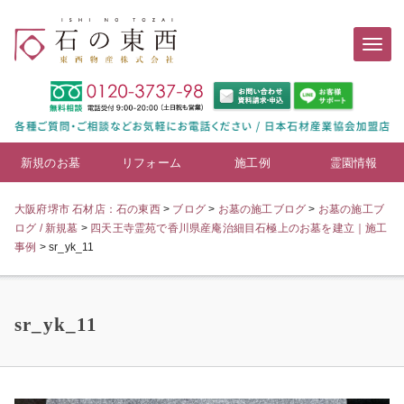
新規のお墓
リフォーム
施工例
霊園情報
大阪府堺市 石材店：石の東西
>
ブログ
>
お墓の施工ブログ
>
お墓の施工ブ
ログ / 新規墓
>
四天王寺霊苑で香川県産庵治細目石極上のお墓を建立｜施工
事例
>
sr_yk_11
sr_yk_11