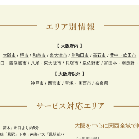
【 大阪府内 】
大阪市
/
堺市
/
和泉市
/
泉大津市
/
岸和田市
/
高石市
/
豊中・吹田市
守口・四條畷市
/
八尾・東大阪市
/
貝塚市
/
泉佐野市
/
富田林・羽曳野
【 大阪府以外 】
神戸市
/
西宮市
/
宝塚・川西市
/
奈良県
大阪を中心に関西全域で
「菱木」出口より約5分
和線「鳳駅」下車→南海バス「鳳駅前バ
【大阪府北部】