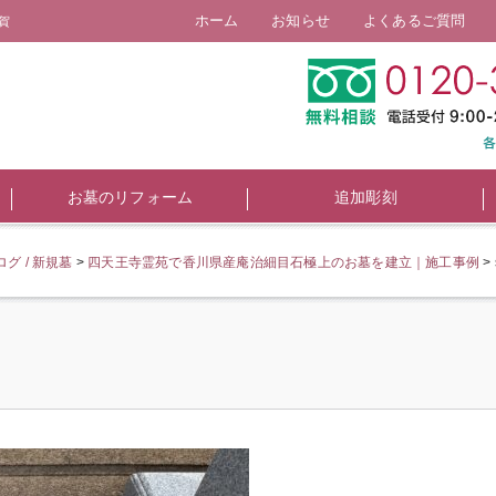
ホーム
お知らせ
よくあるご質問
賀
お墓のリフォーム
追加彫刻
グ / 新規墓
>
四天王寺霊苑で香川県産庵治細目石極上のお墓を建立｜施工事例
>