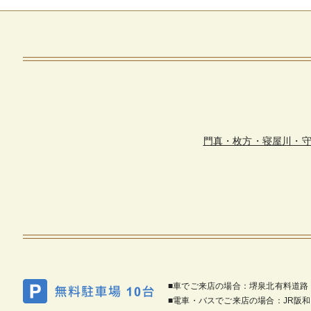
門真・枚方・寝屋川・
■車でご来店の場合：堺泉北有料道路
■電車・バスでご来店の場合：JR阪