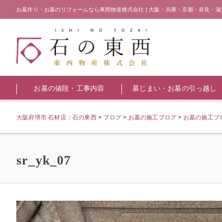
お墓作り・お墓のリフォームなら東西物産株式会社 | 大阪・兵庫・京都・奈良・滋
お墓の値段・工事内容
墓じまい・お墓の引っ越し
大阪府堺市 石材店：石の東西
>
ブログ
>
お墓の施工ブログ
>
お墓の施工ブロ
sr_yk_07