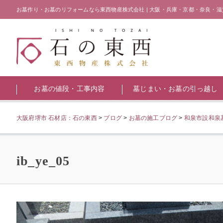
お墓作り・お墓のリフォームなら東西物産株式会社 | 大阪・兵庫・京都・奈良・滋
お墓の値段・工事内容
墓じまい・お墓の引っ越し
大阪府堺市 石材店：石の東西
>
ブログ
>
お墓の施工ブログ
>
和泉市設和泉
ib_ye_05