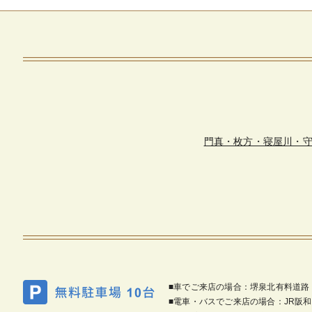
門真・枚方・寝屋川・
■車でご来店の場合：堺泉北有料道路
■電車・バスでご来店の場合：JR阪