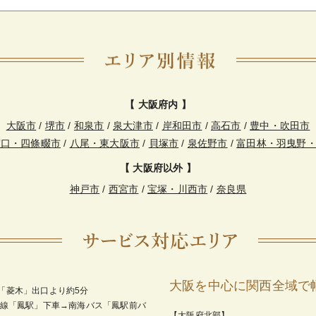
【 大阪府内 】
大阪市
/
堺市
/
和泉市
/
泉大津市
/
岸和田市
/
高石市
/
豊中・吹田市
守口・四條畷市
/
八尾・東大阪市
/
貝塚市
/
泉佐野市
/
富田林・羽曳野
【 大阪府以外 】
神戸市
/
西宮市
/
宝塚・川西市
/
奈良県
大阪を中心に関西全域で
「菱木」出口より約5分
和線「鳳駅」下車→南海バス「鳳駅前バ
【大阪府北部】