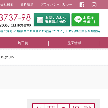
会社概要
資料請求
プライバシーポリシー
施工例
霊園情報
>
ib_ye_05