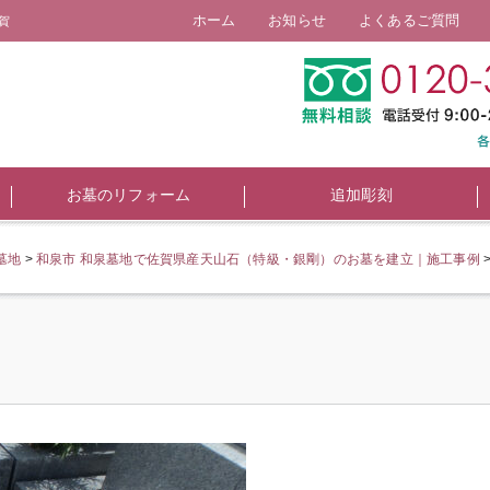
ホーム
お知らせ
よくあるご質問
賀
お墓のリフォーム
追加彫刻
墓地
>
和泉市 和泉墓地で佐賀県産天山石（特級・銀剛）のお墓を建立｜施工事例