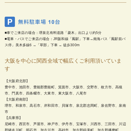
■車でご来店の場合：堺泉北有料道路「菱木」出口より約5分
■電車・バスでご来店の場合：JR阪和線「鳳駅」下車→南海バス「鳳駅前バ
ス停」美木多線6 →「草部」下車 → 徒歩300m
大阪を中心に関西全域で幅広くご利用頂いていま
す
【大阪府北部】
豊中市、池田市、豊能郡豊能町、箕面市、大阪市、交野市、枚方市、高槻
市、門真市、四条畷市、大東市、東大阪市、八尾市
【大阪府南部】
堺市、和泉市、高石市、岸和田市、貝塚市、泉北郡忠岡町、泉佐野市、泉南
市
【兵庫県】
尼崎市、西宮市、芦屋市、神戸市、伊丹市、宝塚市、川西市、三田市、川辺
郡猪名川町、明石市、加古川市、高砂市、加古郡稲美町、加古郡播磨町