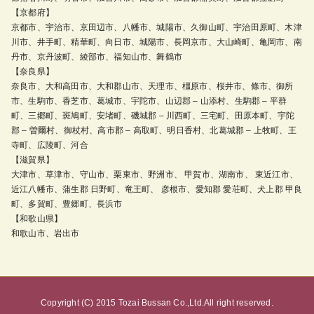
【京都府】
京都市、宇治市、京田辺市、八幡市、城陽市、久御山町、宇治田原町、木津
川市、井手町、精華町、向日市、城陽市、長岡京市、大山崎町、亀岡市、南
丹市、京丹波町、綾部市、福知山市、舞鶴市
【奈良県】
奈良市、大和高田市、大和郡山市、天理市、橿原市、桜井市、條市、御所
市、生駒市、香芝市、葛城市、宇陀市、山辺郡 – 山添村、生駒郡 – 平群
町、三郷町、斑鳩町、安堵町、磯城郡 – 川西町、三宅町、田原本町、宇陀
郡 – 曽爾村、御杖村、高市郡 – 高取町、明日香村、北葛城郡 – 上牧町、王
寺町、広陵町、河合
【滋賀県】
大津市、草津市、守山市、栗東市、野洲市、 甲賀市、湖南市、 東近江市、
近江八幡市、蒲生郡 日野町、竜王町、 彦根市、愛知郡 愛荘町、犬上郡 甲良
町、多賀町、豊郷町、長浜市
【和歌山県】
和歌山市、岩出市
Copyright (C) 2015 Tozai Bussan Co.,Ltd.All right reserved.