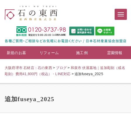
新規のお墓
リフォーム
施工例
霊園情報
大阪府堺市 石材店：石の東西
>
ブログ
>
和泉市 伏屋墓地｜追加彫刻（戒名
彫刻）費用41,800円（税込）・LINE対応
>
追加fuseya_2025
追加fuseya_2025