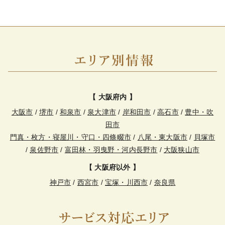
【 大阪府内 】
大阪市
/
堺市
/
和泉市
/
泉大津市
/
岸和田市
/
高石市
/
豊中・吹
田市
門真・枚方・寝屋川・守口・四條畷市
/
八尾・東大阪市
/
貝塚市
/
泉佐野市
/
富田林・羽曳野・河内長野市
/
大阪狭山市
【 大阪府以外 】
神戸市
/
西宮市
/
宝塚・川西市
/
奈良県