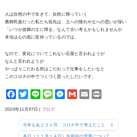
人は自然の中で生きて、自然に帰っていく
農耕民族だった私たち祖先は、土への憧れや土への思いが深い
「いつか故郷の土に帰る」なんて古い考えかもしれませんが
本当は心の底に皆持っているのでは。
なので、変化についてこれない石屋と言われようが
なんと言われようが
やっぱりこだわる所はこだわって仕事をしたいなと
このコロナの中でつくづく思ったしだいです。
Facebook
Twitter
Line
Message
Messenger
Gmail
Email
Print
2020年11月07日
|
ブログ
今年もあと２ヶ月 コロナ中で考えたこと １
本日（１１月１４日）午前中の営業について。