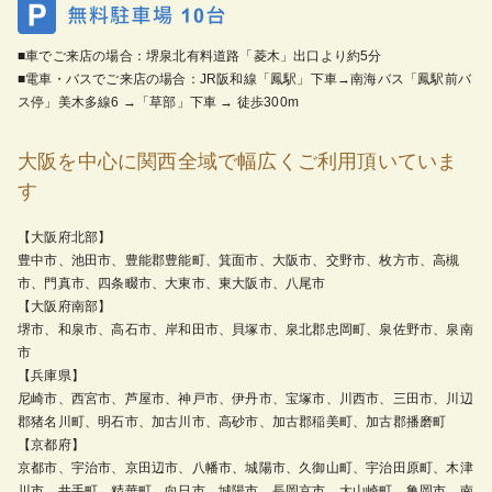
■車でご来店の場合：堺泉北有料道路「菱木」出口より約5分
■電車・バスでご来店の場合：JR阪和線「鳳駅」下車→南海バス「鳳駅前バ
ス停」美木多線6 →「草部」下車 → 徒歩300m
大阪を中心に関西全域で幅広くご利用頂いていま
す
【大阪府北部】
豊中市、池田市、豊能郡豊能町、箕面市、大阪市、交野市、枚方市、高槻
市、門真市、四条畷市、大東市、東大阪市、八尾市
【大阪府南部】
堺市、和泉市、高石市、岸和田市、貝塚市、泉北郡忠岡町、泉佐野市、泉南
市
【兵庫県】
尼崎市、西宮市、芦屋市、神戸市、伊丹市、宝塚市、川西市、三田市、川辺
郡猪名川町、明石市、加古川市、高砂市、加古郡稲美町、加古郡播磨町
【京都府】
京都市、宇治市、京田辺市、八幡市、城陽市、久御山町、宇治田原町、木津
川市、井手町、精華町、向日市、城陽市、長岡京市、大山崎町、亀岡市、南