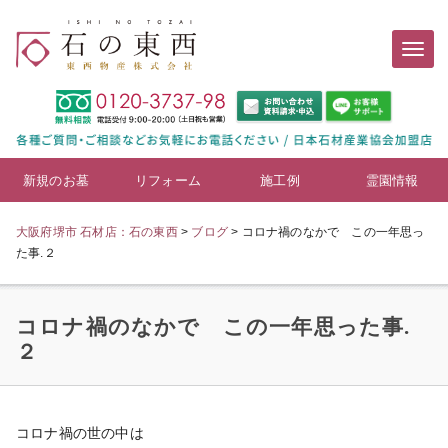
新規のお墓
リフォーム
施工例
霊園情報
大阪府堺市 石材店：石の東西
>
ブログ
>
コロナ禍のなかで この一年思っ
た事.２
コロナ禍のなかで この一年思った事.
２
コロナ禍の世の中は