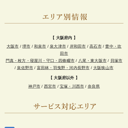
【 大阪府内 】
大阪市
/
堺市
/
和泉市
/
泉大津市
/
岸和田市
/
高石市
/
豊中・吹
田市
門真・枚方・寝屋川・守口・四條畷市
/
八尾・東大阪市
/
貝塚市
/
泉佐野市
/
富田林・羽曳野・河内長野市
/
大阪狭山市
【 大阪府以外 】
神戸市
/
西宮市
/
宝塚・川西市
/
奈良県