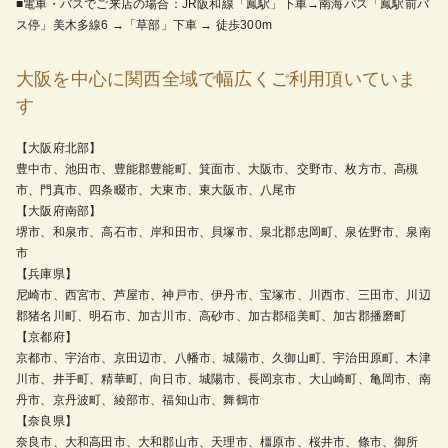
■電車・バスでご来店の場合：JR阪和線「鳳駅」下車→南海バス「鳳駅前バ
ス停」美木多線6 →「草部」下車 → 徒歩300m
大阪を中心に関西全域で幅広くご利用頂いていま
す
【大阪府北部】
豊中市、池田市、豊能郡豊能町、箕面市、大阪市、交野市、枚方市、高槻
市、門真市、四条畷市、大東市、東大阪市、八尾市
【大阪府南部】
堺市、和泉市、高石市、岸和田市、貝塚市、泉北郡忠岡町、泉佐野市、泉南
市
【兵庫県】
尼崎市、西宮市、芦屋市、神戸市、伊丹市、宝塚市、川西市、三田市、川辺
郡猪名川町、明石市、加古川市、高砂市、加古郡稲美町、加古郡播磨町
【京都府】
京都市、宇治市、京田辺市、八幡市、城陽市、久御山町、宇治田原町、木津
川市、井手町、精華町、向日市、城陽市、長岡京市、大山崎町、亀岡市、南
丹市、京丹波町、綾部市、福知山市、舞鶴市
【奈良県】
奈良市、大和高田市、大和郡山市、天理市、橿原市、桜井市、條市、御所