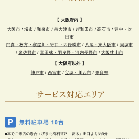
【 大阪府内 】
大阪市
/
堺市
/
和泉市
/
泉大津市
/
岸和田市
/
高石市
/
豊中・吹
田市
門真・枚方・寝屋川・守口・四條畷市
/
八尾・東大阪市
/
貝塚市
/
泉佐野市
/
富田林・羽曳野・河内長野市
/
大阪狭山市
【 大阪府以外 】
神戸市
/
西宮市
/
宝塚・川西市
/
奈良県
■車でご来店の場合：堺泉北有料道路「菱木」出口より約5分