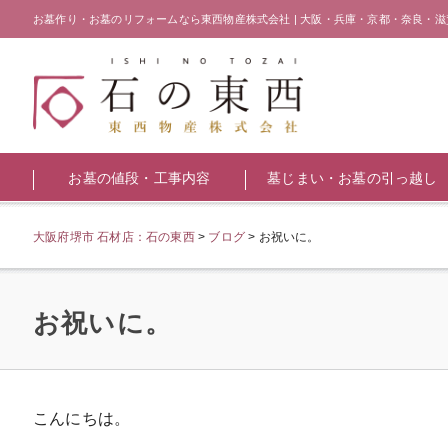
お墓作り・お墓のリフォームなら東西物産株式会社 | 大阪・兵庫・京都・奈良・滋
お墓の値段・工事内容
墓じまい・お墓の引っ越し
大阪府堺市 石材店：石の東西
>
ブログ
>
お祝いに。
お祝いに。
こんにちは。