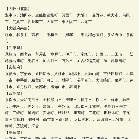
【大阪府北部】
豊中市、池田市、豊能郡豊能町、箕面市、大阪市、交野市、枚方市、高槻
市、門真市、四条畷市、大東市、東大阪市、八尾市
【大阪府南部】
堺市、和泉市、高石市、岸和田市、貝塚市、泉北郡忠岡町、泉佐野市、泉南
市
【兵庫県】
尼崎市、西宮市、芦屋市、神戸市、伊丹市、宝塚市、川西市、三田市、川辺
郡猪名川町、明石市、加古川市、高砂市、加古郡稲美町、加古郡播磨町
【京都府】
京都市、宇治市、京田辺市、八幡市、城陽市、久御山町、宇治田原町、木津
川市、井手町、精華町、向日市、城陽市、長岡京市、大山崎町、亀岡市、南
丹市、京丹波町、綾部市、福知山市、舞鶴市
【奈良県】
奈良市、大和高田市、大和郡山市、天理市、橿原市、桜井市、條市、御所
市、生駒市、香芝市、葛城市、宇陀市、山辺郡 – 山添村、生駒郡 – 平群
町、三郷町、斑鳩町、安堵町、磯城郡 – 川西町、三宅町、田原本町、宇陀
郡 – 曽爾村、御杖村、高市郡 – 高取町、明日香村、北葛城郡 – 上牧町、王
寺町、広陵町、河合
【滋賀県】