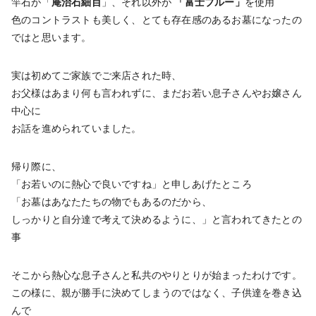
竿石が「
庵治石細目
」、それ以外が
「富士ブルー」
を使用
色のコントラストも美しく、とても存在感のあるお墓になったの
ではと思います。
実は初めてご家族でご来店された時、
お父様はあまり何も言われずに、まだお若い息子さんやお嬢さん
中心に
お話を進められていました。
帰り際に、
「お若いのに熱心で良いですね」と申しあげたところ
「お墓はあなたたちの物でもあるのだから、
しっかりと自分達で考えて決めるように、」と言われてきたとの
事
そこから熱心な息子さんと私共のやりとりが始まったわけです。
この様に、親が勝手に決めてしまうのではなく、子供達を巻き込
んで