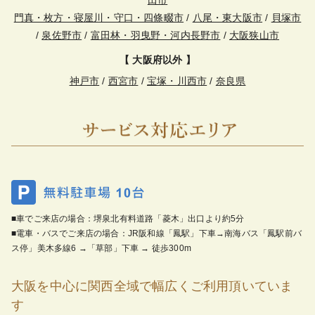
門真・枚方・寝屋川・守口・四條畷市
/
八尾・東大阪市
/
貝塚市
/
泉佐野市
/
富田林・羽曳野・河内長野市
/
大阪狭山市
【 大阪府以外 】
神戸市
/
西宮市
/
宝塚・川西市
/
奈良県
■車でご来店の場合：堺泉北有料道路「菱木」出口より約5分
■電車・バスでご来店の場合：JR阪和線「鳳駅」下車→南海バス「鳳駅前バ
ス停」美木多線6 →「草部」下車 → 徒歩300m
大阪を中心に関西全域で幅広くご利用頂いていま
す