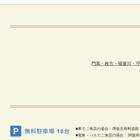
門真・枚方・寝屋川・
■車でご来店の場合：堺泉北有料道路
■電車・バスでご来店の場合：JR阪