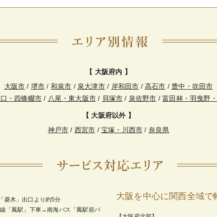
【 大阪府内 】
大阪市
/
堺市
/
和泉市
/
泉大津市
/
岸和田市
/
高石市
/
豊中・吹田市
守口・四條畷市
/
八尾・東大阪市
/
貝塚市
/
泉佐野市
/
富田林・羽曳野
【 大阪府以外 】
神戸市
/
西宮市
/
宝塚・川西市
/
奈良県
大阪を中心に関西全域で
「菱木」出口より約5分
和線「鳳駅」下車→南海バス「鳳駅前バ
【大阪府北部】