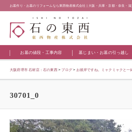
お墓作り・お墓のリフォームなら東西物産株式会社 | 大阪・兵庫・京都・奈良・滋
お墓の値段・工事内容
墓じまい・お墓の引っ越し
大阪府堺市 石材店：石の東西
>
ブログ
>
お彼岸ですね。ミャクミャクと一
30701_0