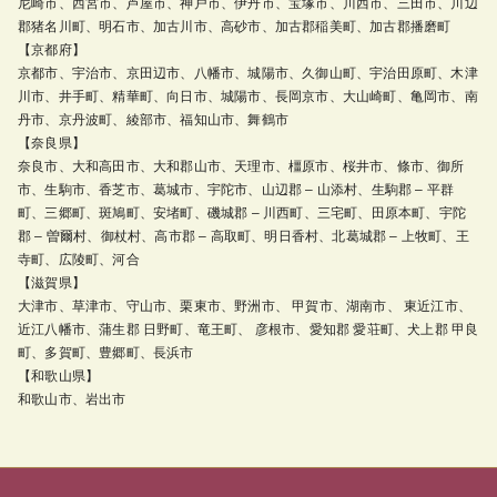
尼崎市、西宮市、芦屋市、神戸市、伊丹市、宝塚市、川西市、三田市、川辺
郡猪名川町、明石市、加古川市、高砂市、加古郡稲美町、加古郡播磨町
【京都府】
京都市、宇治市、京田辺市、八幡市、城陽市、久御山町、宇治田原町、木津
川市、井手町、精華町、向日市、城陽市、長岡京市、大山崎町、亀岡市、南
丹市、京丹波町、綾部市、福知山市、舞鶴市
【奈良県】
奈良市、大和高田市、大和郡山市、天理市、橿原市、桜井市、條市、御所
市、生駒市、香芝市、葛城市、宇陀市、山辺郡 – 山添村、生駒郡 – 平群
町、三郷町、斑鳩町、安堵町、磯城郡 – 川西町、三宅町、田原本町、宇陀
郡 – 曽爾村、御杖村、高市郡 – 高取町、明日香村、北葛城郡 – 上牧町、王
寺町、広陵町、河合
【滋賀県】
大津市、草津市、守山市、栗東市、野洲市、 甲賀市、湖南市、 東近江市、
近江八幡市、蒲生郡 日野町、竜王町、 彦根市、愛知郡 愛荘町、犬上郡 甲良
町、多賀町、豊郷町、長浜市
【和歌山県】
和歌山市、岩出市