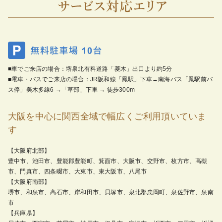
■車でご来店の場合：堺泉北有料道路「菱木」出口より約5分
■電車・バスでご来店の場合：JR阪和線「鳳駅」下車→南海バス「鳳駅前バ
ス停」美木多線6 →「草部」下車 → 徒歩300m
大阪を中心に関西全域で幅広くご利用頂いていま
す
【大阪府北部】
豊中市、池田市、豊能郡豊能町、箕面市、大阪市、交野市、枚方市、高槻
市、門真市、四条畷市、大東市、東大阪市、八尾市
【大阪府南部】
堺市、和泉市、高石市、岸和田市、貝塚市、泉北郡忠岡町、泉佐野市、泉南
市
【兵庫県】