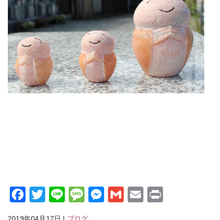
Facebook
Twitter
Line
Message
Messenger
Gmail
Email
Print
2019年04月17日
|
ブログ