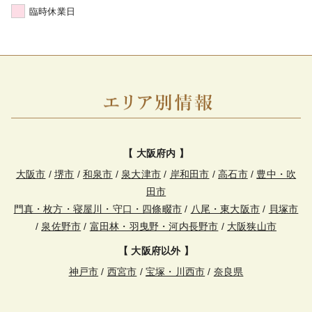
臨時休業日
【 大阪府内 】
大阪市
/
堺市
/
和泉市
/
泉大津市
/
岸和田市
/
高石市
/
豊中・吹
田市
門真・枚方・寝屋川・守口・四條畷市
/
八尾・東大阪市
/
貝塚市
/
泉佐野市
/
富田林・羽曳野・河内長野市
/
大阪狭山市
【 大阪府以外 】
神戸市
/
西宮市
/
宝塚・川西市
/
奈良県