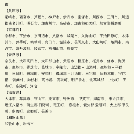
市
【兵庫県】
尼崎市、西宮市、芦屋市、神戸市、伊丹市、宝塚市、川西市、三田市、川辺
郡猪名川町、明石市、加古川市、高砂市、加古郡稲美町、加古郡播磨町
【京都府】
京都市、宇治市、京田辺市、八幡市、城陽市、久御山町、宇治田原町、木津
川市、井手町、精華町、向日市、城陽市、長岡京市、大山崎町、亀岡市、南
丹市、京丹波町、綾部市、福知山市、舞鶴市
【奈良県】
奈良市、大和高田市、大和郡山市、天理市、橿原市、桜井市、條市、御所
市、生駒市、香芝市、葛城市、宇陀市、山辺郡 – 山添村、生駒郡 – 平群
町、三郷町、斑鳩町、安堵町、磯城郡 – 川西町、三宅町、田原本町、宇陀
郡 – 曽爾村、御杖村、高市郡 – 高取町、明日香村、北葛城郡 – 上牧町、王
寺町、広陵町、河合
【滋賀県】
大津市、草津市、守山市、栗東市、野洲市、 甲賀市、湖南市、 東近江市、
近江八幡市、蒲生郡 日野町、竜王町、 彦根市、愛知郡 愛荘町、犬上郡 甲良
町、多賀町、豊郷町、長浜市
【和歌山県】
和歌山市、岩出市