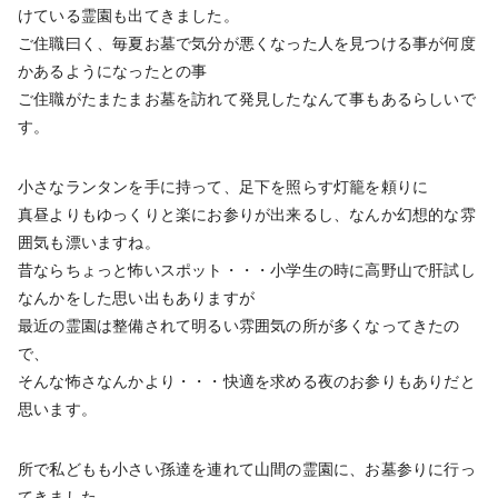
けている霊園も出てきました。
ご住職曰く、毎夏お墓で気分が悪くなった人を見つける事が何度
かあるようになったとの事
ご住職がたまたまお墓を訪れて発見したなんて事もあるらしいで
す。
小さなランタンを手に持って、足下を照らす灯籠を頼りに
真昼よりもゆっくりと楽にお参りが出来るし、なんか幻想的な雰
囲気も漂いますね。
昔ならちょっと怖いスポット・・・小学生の時に高野山で肝試し
なんかをした思い出もありますが
最近の霊園は整備されて明るい雰囲気の所が多くなってきたの
で、
そんな怖さなんかより・・・快適を求める夜のお参りもありだと
思います。
所で私どもも小さい孫達を連れて山間の霊園に、お墓参りに行っ
てきました。