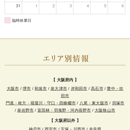
31
1
2
3
4
5
6
臨時休業日
【 大阪府内 】
大阪市
/
堺市
/
和泉市
/
泉大津市
/
岸和田市
/
高石市
/
豊中・吹
田市
門真・枚方・寝屋川・守口・四條畷市
/
八尾・東大阪市
/
貝塚市
/
泉佐野市
/
富田林・羽曳野・河内長野市
/
大阪狭山市
【 大阪府以外 】
神戸市
/
西宮市
/
宝塚・川西市
/
奈良県