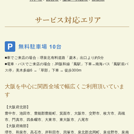
■車でご来店の場合：堺泉北有料道路「菱木」出口より約5分
■電車・バスでご来店の場合：JR阪和線「鳳駅」下車→南海バス「鳳駅前バ
ス停」美木多線6 →「草部」下車 → 徒歩300m
大阪を中心に関西全域で幅広くご利用頂いていま
す
【大阪府北部】
豊中市、池田市、豊能郡豊能町、箕面市、大阪市、交野市、枚方市、高槻
市、門真市、四条畷市、大東市、東大阪市、八尾市
【大阪府南部】
堺市、和泉市、高石市、岸和田市、貝塚市、泉北郡忠岡町、泉佐野市、泉南