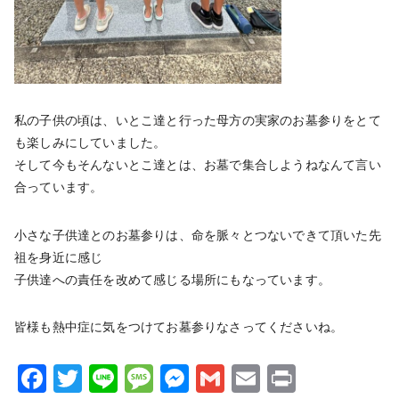
私の子供の頃は、いとこ達と行った母方の実家のお墓参りをとて
も楽しみにしていました。
そして今もそんないとこ達とは、お墓で集合しようねなんて言い
合っています。
小さな子供達とのお墓参りは、命を脈々とつないできて頂いた先
祖を身近に感じ
子供達への責任を改めて感じる場所にもなっています。
皆様も熱中症に気をつけてお墓参りなさってくださいね。
Facebook
Twitter
Line
Message
Messenger
Gmail
Email
Print