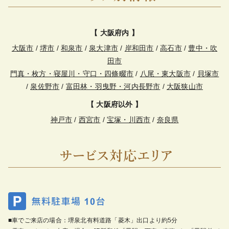
【 大阪府内 】
大阪市
/
堺市
/
和泉市
/
泉大津市
/
岸和田市
/
高石市
/
豊中・吹
田市
門真・枚方・寝屋川・守口・四條畷市
/
八尾・東大阪市
/
貝塚市
/
泉佐野市
/
富田林・羽曳野・河内長野市
/
大阪狭山市
【 大阪府以外 】
神戸市
/
西宮市
/
宝塚・川西市
/
奈良県
■車でご来店の場合：堺泉北有料道路「菱木」出口より約5分