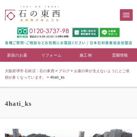
新規のお墓
リフォーム
施工例
霊園情報
大阪府堺市 石材店：石の東西
>
ブログ
>
お墓の草が生えないようにとご依
頼が多くなっています。
>
4hati_ks
4hati_ks