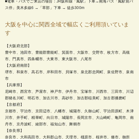
■電車・バスでご来店の場合：JR阪和線「鳳駅」下車→南海バス「鳳駅前バ
ス停」美木多線6 →「草部」下車 → 徒歩300m
大阪を中心に関西全域で幅広くご利用頂いていま
す
【大阪府北部】
豊中市、池田市、豊能郡豊能町、箕面市、大阪市、交野市、枚方市、高槻
市、門真市、四条畷市、大東市、東大阪市、八尾市
【大阪府南部】
堺市、和泉市、高石市、岸和田市、貝塚市、泉北郡忠岡町、泉佐野市、泉南
市
【兵庫県】
尼崎市、西宮市、芦屋市、神戸市、伊丹市、宝塚市、川西市、三田市、川辺
郡猪名川町、明石市、加古川市、高砂市、加古郡稲美町、加古郡播磨町
【京都府】
京都市、宇治市、京田辺市、八幡市、城陽市、久御山町、宇治田原町、木津
川市、井手町、精華町、向日市、城陽市、長岡京市、大山崎町、亀岡市、南
丹市、京丹波町、綾部市、福知山市、舞鶴市
【奈良県】
奈良市、大和高田市、大和郡山市、天理市、橿原市、桜井市、條市、御所