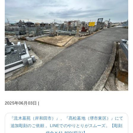
2025年06月03日
|
『流木墓苑（岸和田市）』、『髙松墓地（堺市東区）』にて
追加彫刻のご依頼 。LINEでのやりとりがスムーズ。【彫刻
代金￥41,800(税込)】