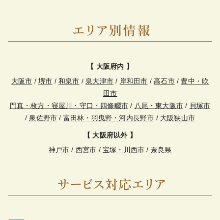
【 大阪府内 】
大阪市
/
堺市
/
和泉市
/
泉大津市
/
岸和田市
/
高石市
/
豊中・吹
田市
門真・枚方・寝屋川・守口・四條畷市
/
八尾・東大阪市
/
貝塚市
/
泉佐野市
/
富田林・羽曳野・河内長野市
/
大阪狭山市
【 大阪府以外 】
神戸市
/
西宮市
/
宝塚・川西市
/
奈良県