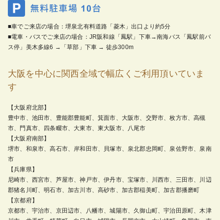
■車でご来店の場合：堺泉北有料道路「菱木」出口より約5分
■電車・バスでご来店の場合：JR阪和線「鳳駅」下車→南海バス「鳳駅前バ
ス停」美木多線6 →「草部」下車 → 徒歩300m
大阪を中心に関西全域で幅広くご利用頂いていま
す
【大阪府北部】
豊中市、池田市、豊能郡豊能町、箕面市、大阪市、交野市、枚方市、高槻
市、門真市、四条畷市、大東市、東大阪市、八尾市
【大阪府南部】
堺市、和泉市、高石市、岸和田市、貝塚市、泉北郡忠岡町、泉佐野市、泉南
市
【兵庫県】
尼崎市、西宮市、芦屋市、神戸市、伊丹市、宝塚市、川西市、三田市、川辺
郡猪名川町、明石市、加古川市、高砂市、加古郡稲美町、加古郡播磨町
【京都府】
京都市、宇治市、京田辺市、八幡市、城陽市、久御山町、宇治田原町、木津