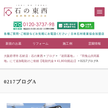
新規のお墓
リフォーム
施工例
霊園情報
大阪府堺市 石材店：石の東西
>
ブログ
>
『岩田墓地』・『羽曳山共同墓
地』にて追加彫刻のご依頼【彫刻代金￥41,800(税込)】
>
0217ブログA
0217ブログA