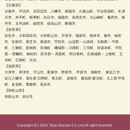
【京都府】
京都市、宇治市、京田辺市、八幡市、城陽市、久御山町、宇治田原町、木津
川市、井手町、精華町、向日市、城陽市、長岡京市、大山崎町、亀岡市、南
丹市、京丹波町、綾部市、福知山市、舞鶴市
【奈良県】
奈良市、大和高田市、大和郡山市、天理市、橿原市、桜井市、條市、御所
市、生駒市、香芝市、葛城市、宇陀市、山辺郡 – 山添村、生駒郡 – 平群
町、三郷町、斑鳩町、安堵町、磯城郡 – 川西町、三宅町、田原本町、宇陀
郡 – 曽爾村、御杖村、高市郡 – 高取町、明日香村、北葛城郡 – 上牧町、王
寺町、広陵町、河合
【滋賀県】
大津市、草津市、守山市、栗東市、野洲市、 甲賀市、湖南市、 東近江市、
近江八幡市、蒲生郡 日野町、竜王町、 彦根市、愛知郡 愛荘町、犬上郡 甲良
町、多賀町、豊郷町、長浜市
【和歌山県】
和歌山市、岩出市
Copyright (C) 2015 Tozai Bussan Co.,Ltd.All right reserved.