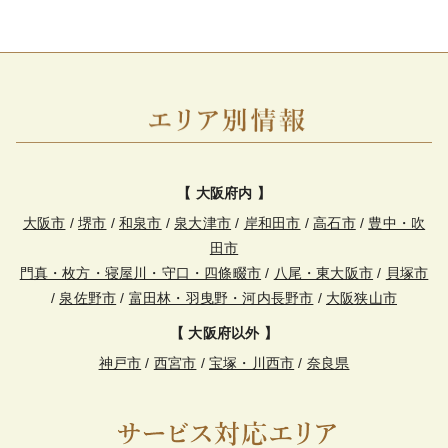
【 大阪府内 】
大阪市
/
堺市
/
和泉市
/
泉大津市
/
岸和田市
/
高石市
/
豊中・吹
田市
門真・枚方・寝屋川・守口・四條畷市
/
八尾・東大阪市
/
貝塚市
/
泉佐野市
/
富田林・羽曳野・河内長野市
/
大阪狭山市
【 大阪府以外 】
神戸市
/
西宮市
/
宝塚・川西市
/
奈良県