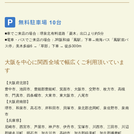
■車でご来店の場合：堺泉北有料道路「菱木」出口より約5分
■電車・バスでご来店の場合：JR阪和線「鳳駅」下車→南海バス「鳳駅前バ
ス停」美木多線6 →「草部」下車 → 徒歩300m
大阪を中心に関西全域で幅広くご利用頂いていま
す
【大阪府北部】
豊中市、池田市、豊能郡豊能町、箕面市、大阪市、交野市、枚方市、高槻
市、門真市、四条畷市、大東市、東大阪市、八尾市
【大阪府南部】
堺市、和泉市、高石市、岸和田市、貝塚市、泉北郡忠岡町、泉佐野市、泉南
市
【兵庫県】
尼崎市、西宮市、芦屋市、神戸市、伊丹市、宝塚市、川西市、三田市、川辺
郡猪名川町、明石市、加古川市、高砂市、加古郡稲美町、加古郡播磨町