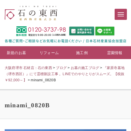
新規のお墓
リフォーム
施工例
霊園情報
大阪府堺市 石材店：石の東西
>
ブログ
>
お墓の施工ブログ
>
『家原寺墓地
（堺市西区）』にて霊標新設工事 。LINEでのやりとりがスムーズ。【税抜
￥92,000～】
>
minami_0820B
minami_0820B