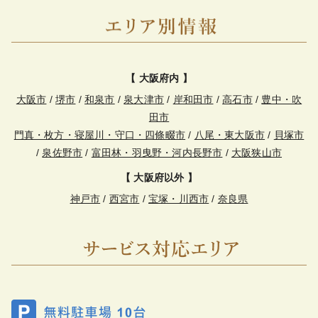
【 大阪府内 】
大阪市
/
堺市
/
和泉市
/
泉大津市
/
岸和田市
/
高石市
/
豊中・吹
田市
門真・枚方・寝屋川・守口・四條畷市
/
八尾・東大阪市
/
貝塚市
/
泉佐野市
/
富田林・羽曳野・河内長野市
/
大阪狭山市
【 大阪府以外 】
神戸市
/
西宮市
/
宝塚・川西市
/
奈良県