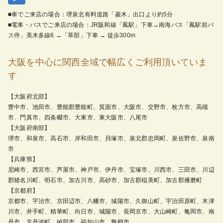
■車でご来店の場合：堺泉北有料道路「菱木」出口より約5分
■電車・バスでご来店の場合：JR阪和線「鳳駅」下車→南海バス「鳳駅前バ
ス停」美木多線6 →「草部」下車 → 徒歩300m
大阪を中心に関西全域で幅広くご利用頂いていま
す
【大阪府北部】
豊中市、池田市、豊能郡豊能町、箕面市、大阪市、交野市、枚方市、高槻
市、門真市、四条畷市、大東市、東大阪市、八尾市
【大阪府南部】
堺市、和泉市、高石市、岸和田市、貝塚市、泉北郡忠岡町、泉佐野市、泉南
市
【兵庫県】
尼崎市、西宮市、芦屋市、神戸市、伊丹市、宝塚市、川西市、三田市、川辺
郡猪名川町、明石市、加古川市、高砂市、加古郡稲美町、加古郡播磨町
【京都府】
京都市、宇治市、京田辺市、八幡市、城陽市、久御山町、宇治田原町、木津
川市、井手町、精華町、向日市、城陽市、長岡京市、大山崎町、亀岡市、南
丹市、京丹波町、綾部市、福知山市、舞鶴市