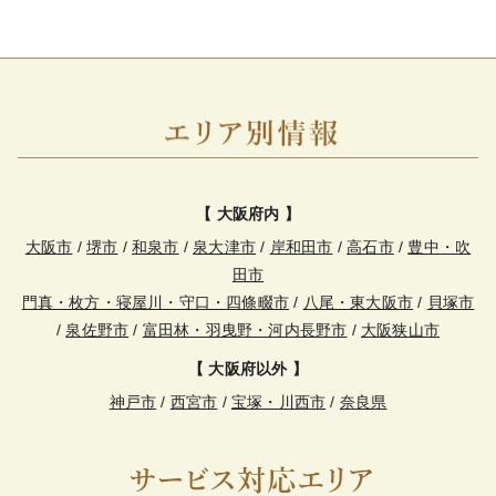
【 大阪府内 】
大阪市
/
堺市
/
和泉市
/
泉大津市
/
岸和田市
/
高石市
/
豊中・吹
田市
門真・枚方・寝屋川・守口・四條畷市
/
八尾・東大阪市
/
貝塚市
/
泉佐野市
/
富田林・羽曳野・河内長野市
/
大阪狭山市
【 大阪府以外 】
神戸市
/
西宮市
/
宝塚・川西市
/
奈良県