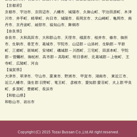
【京都府】
京都市、宇治市、京田辺市、八幡市、城陽市、久御山町、宇治田原町、木津
川市、井手町、精華町、向日市、城陽市、長岡京市、大山崎町、亀岡市、南
丹市、京丹波町、綾部市、福知山市、舞鶴市
【奈良県】
奈良市、大和高田市、大和郡山市、天理市、橿原市、桜井市、條市、御所
市、生駒市、香芝市、葛城市、宇陀市、山辺郡 – 山添村、生駒郡 – 平群
町、三郷町、斑鳩町、安堵町、磯城郡 – 川西町、三宅町、田原本町、宇陀
郡 – 曽爾村、御杖村、高市郡 – 高取町、明日香村、北葛城郡 – 上牧町、王
寺町、広陵町、河合
【滋賀県】
大津市、草津市、守山市、栗東市、野洲市、 甲賀市、湖南市、 東近江市、
近江八幡市、蒲生郡 日野町、竜王町、 彦根市、愛知郡 愛荘町、犬上郡 甲良
町、多賀町、豊郷町、長浜市
【和歌山県】
和歌山市、岩出市
Copyright (C) 2015 Tozai Bussan Co.,Ltd.All right reserved.