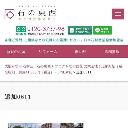
新規のお墓
リフォーム
施工例
霊園情報
大阪府堺市 石材店：石の東西
>
ブログ
>
堺市西区 丈六墓地｜追加彫刻（戒
名彫刻）費用41,800円（税込）・LINE対応
>
追加0611
追加0611