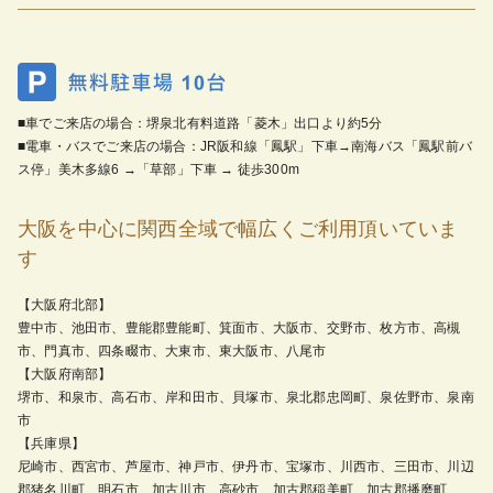
■車でご来店の場合：堺泉北有料道路「菱木」出口より約5分
■電車・バスでご来店の場合：JR阪和線「鳳駅」下車→南海バス「鳳駅前バ
ス停」美木多線6 →「草部」下車 → 徒歩300m
大阪を中心に関西全域で幅広くご利用頂いていま
す
【大阪府北部】
豊中市、池田市、豊能郡豊能町、箕面市、大阪市、交野市、枚方市、高槻
市、門真市、四条畷市、大東市、東大阪市、八尾市
【大阪府南部】
堺市、和泉市、高石市、岸和田市、貝塚市、泉北郡忠岡町、泉佐野市、泉南
市
【兵庫県】
尼崎市、西宮市、芦屋市、神戸市、伊丹市、宝塚市、川西市、三田市、川辺
郡猪名川町、明石市、加古川市、高砂市、加古郡稲美町、加古郡播磨町