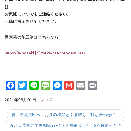
は
お気軽にいつでもご連絡ください。
一緒に考えさせてください。
両家墓の施工例はこちらから・・・
https://e-boseki.jp/works-cat/both-families/
Facebook
Twitter
Line
Message
Messenger
Gmail
Email
Print
2021年09月01日
|
ブログ
香川県庵治町へ、お墓の検品と引き取り、打ち合わせに。
近江大霊園にて黒御影石M1-Hと黒龍K12石、2石種使った洋