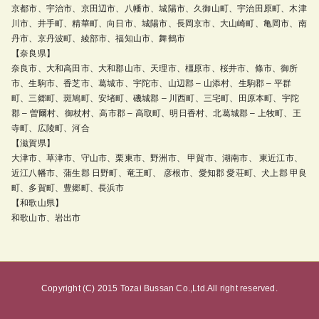
京都市、宇治市、京田辺市、八幡市、城陽市、久御山町、宇治田原町、木津
川市、井手町、精華町、向日市、城陽市、長岡京市、大山崎町、亀岡市、南
丹市、京丹波町、綾部市、福知山市、舞鶴市
【奈良県】
奈良市、大和高田市、大和郡山市、天理市、橿原市、桜井市、條市、御所
市、生駒市、香芝市、葛城市、宇陀市、山辺郡 – 山添村、生駒郡 – 平群
町、三郷町、斑鳩町、安堵町、磯城郡 – 川西町、三宅町、田原本町、宇陀
郡 – 曽爾村、御杖村、高市郡 – 高取町、明日香村、北葛城郡 – 上牧町、王
寺町、広陵町、河合
【滋賀県】
大津市、草津市、守山市、栗東市、野洲市、 甲賀市、湖南市、 東近江市、
近江八幡市、蒲生郡 日野町、竜王町、 彦根市、愛知郡 愛荘町、犬上郡 甲良
町、多賀町、豊郷町、長浜市
【和歌山県】
和歌山市、岩出市
Copyright (C) 2015 Tozai Bussan Co.,Ltd.All right reserved.