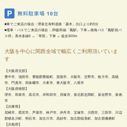
■車でご来店の場合：堺泉北有料道路「菱木」出口より約5分
■電車・バスでご来店の場合：JR阪和線「鳳駅」下車→南海バス「鳳駅前バ
ス停」美木多線6 →「草部」下車 → 徒歩300m
大阪を中心に関西全域で幅広くご利用頂いていま
す
【大阪府北部】
豊中市、池田市、豊能郡豊能町、箕面市、大阪市、交野市、枚方市、高槻
市、門真市、四条畷市、大東市、東大阪市、八尾市
【大阪府南部】
堺市、和泉市、高石市、岸和田市、貝塚市、泉北郡忠岡町、泉佐野市、泉南
市
【兵庫県】
尼崎市、西宮市、芦屋市、神戸市、伊丹市、宝塚市、川西市、三田市、川辺
郡猪名川町、明石市、加古川市、高砂市、加古郡稲美町、加古郡播磨町
【京都府】