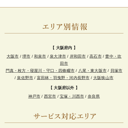
【 大阪府内 】
大阪市
/
堺市
/
和泉市
/
泉大津市
/
岸和田市
/
高石市
/
豊中・吹
田市
門真・枚方・寝屋川・守口・四條畷市
/
八尾・東大阪市
/
貝塚市
/
泉佐野市
/
富田林・羽曳野・河内長野市
/
大阪狭山市
【 大阪府以外 】
神戸市
/
西宮市
/
宝塚・川西市
/
奈良県