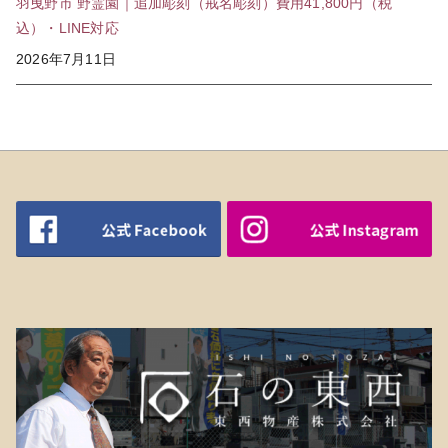
羽曳野市 野霊園｜追加彫刻（戒名彫刻）費用41,800円（税
込）・LINE対応
2026年7月11日