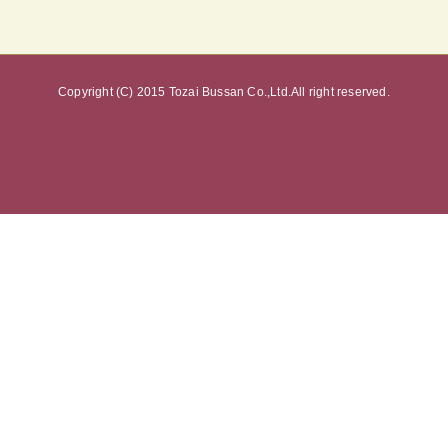
Copyright (C) 2015 Tozai Bussan Co.,Ltd.All right reserved.