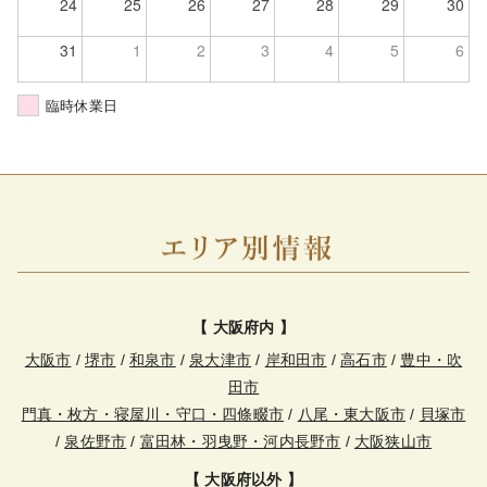
24
25
26
27
28
29
30
31
1
2
3
4
5
6
臨時休業日
【 大阪府内 】
大阪市
/
堺市
/
和泉市
/
泉大津市
/
岸和田市
/
高石市
/
豊中・吹
田市
門真・枚方・寝屋川・守口・四條畷市
/
八尾・東大阪市
/
貝塚市
/
泉佐野市
/
富田林・羽曳野・河内長野市
/
大阪狭山市
【 大阪府以外 】