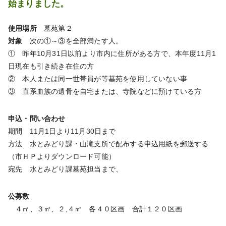
始まりました。
使用場所
墓苑第２
対象
次の①～③を全部満たす人。
① 昨年10月31日以前より市内に住所がある方で、本年度11月1
日現在も引き続き在住の方
② 本人または同一世帯員が等墓苑を使用していない事
③ 直系血族の遺骨を自宅または、寺院などに預けている方
申込・問い合わせ
期間 11月1日より11月30日まで
方法 水とみどり課・山滝支所で配布する申込用紙を郵送する
（市ＨＰよりダウンロード可能）
宛先 水とみどり課墓苑担当まで、
公募数
４㎡、３㎡、２,４㎡ 各４０区画 合計１２０区画