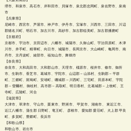
堺市、和泉市、高石市、岸和田市、貝塚市、泉北郡忠岡町、泉佐野市、泉南
市
【兵庫県】
尼崎市、西宮市、芦屋市、神戸市、伊丹市、宝塚市、川西市、三田市、川辺
郡猪名川町、明石市、加古川市、高砂市、加古郡稲美町、加古郡播磨町
【京都府】
京都市、宇治市、京田辺市、八幡市、城陽市、久御山町、宇治田原町、木津
川市、井手町、精華町、向日市、城陽市、長岡京市、大山崎町、亀岡市、南
丹市、京丹波町、綾部市、福知山市、舞鶴市
【奈良県】
奈良市、大和高田市、大和郡山市、天理市、橿原市、桜井市、條市、御所
市、生駒市、香芝市、葛城市、宇陀市、山辺郡 – 山添村、生駒郡 – 平群
町、三郷町、斑鳩町、安堵町、磯城郡 – 川西町、三宅町、田原本町、宇陀
郡 – 曽爾村、御杖村、高市郡 – 高取町、明日香村、北葛城郡 – 上牧町、王
寺町、広陵町、河合
【滋賀県】
大津市、草津市、守山市、栗東市、野洲市、 甲賀市、湖南市、 東近江市、
近江八幡市、蒲生郡 日野町、竜王町、 彦根市、愛知郡 愛荘町、犬上郡 甲良
町、多賀町、豊郷町、長浜市
【和歌山県】
和歌山市、岩出市