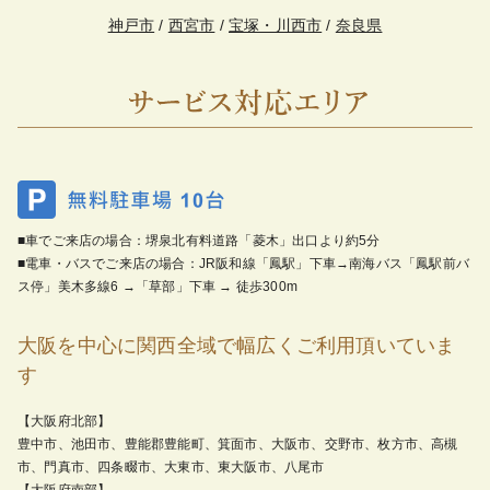
神戸市
/
西宮市
/
宝塚・川西市
/
奈良県
■車でご来店の場合：堺泉北有料道路「菱木」出口より約5分
■電車・バスでご来店の場合：JR阪和線「鳳駅」下車→南海バス「鳳駅前バ
ス停」美木多線6 →「草部」下車 → 徒歩300m
大阪を中心に関西全域で幅広くご利用頂いていま
す
【大阪府北部】
豊中市、池田市、豊能郡豊能町、箕面市、大阪市、交野市、枚方市、高槻
市、門真市、四条畷市、大東市、東大阪市、八尾市
【大阪府南部】