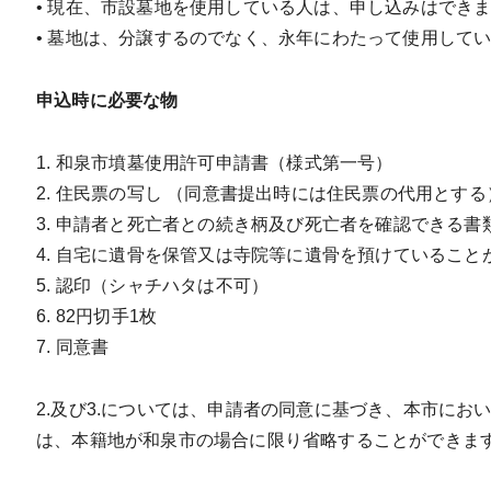
• 現在、市設墓地を使用している人は、申し込みはでき
• 墓地は、分譲するのでなく、永年にわたって使用して
申込時に必要な物
和泉市墳墓使用許可申請書（様式第一号）
住民票の写し （同意書提出時には住民票の代用とする
申請者と死亡者との続き柄及び死亡者を確認できる書類
自宅に遺骨を保管又は寺院等に遺骨を預けていること
認印（シャチハタは不可）
82円切手1枚
同意書
2.及び3.については、申請者の同意に基づき、本市にお
は、本籍地が和泉市の場合に限り省略することができま