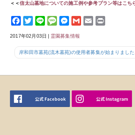
＜＜
信太山墓地についての施工例や参考プラン等はこち
Facebook
Twitter
Line
Message
Messenger
Gmail
Email
Print
2017年02月03日
|
霊園募集情報
岸和田市墓苑(流木墓苑)の使用者募集が始まりました