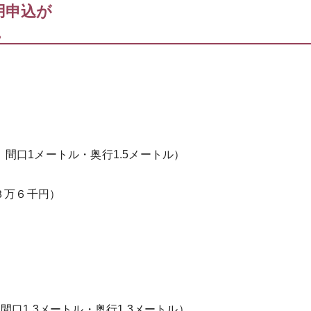
用申込が
。
 間口1メートル・奥行1.5メートル）
３万６千円）
間口1.3メートル・奥行1.3メートル）