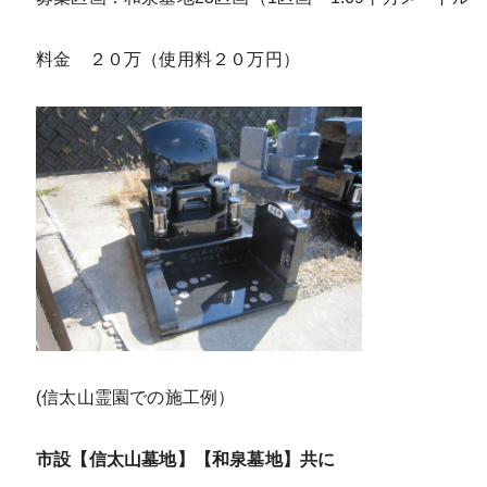
料金 ２０万（使用料２０万円）
(信太山霊園での施工例）
市設【信太山墓地】【和泉墓地】共に