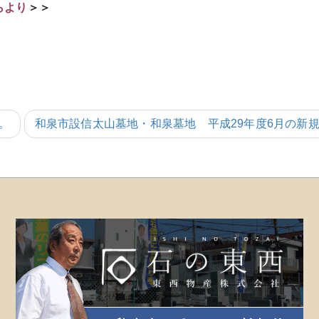
らより
＞＞
。
和泉市設信太山墓地・和泉墓地 平成29年度6月の新