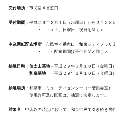
受付場所
：市民室４番窓口
受付期間
：平成２９年２月１日（水曜日）から２月２８
・・・＜土、日曜日、祝日を除く＞
申込用紙配布場所
：市民室４番窓口・和泉シティプラザ
・・・＜配布期間は受付期間と同じ＞
抽選日時
：
信太山墓地
＝平成２９年３月１０日（金曜日
和泉墓地
＝平成２９年３月１０日（金曜日
抽選場所
：和泉市コミュニティセンター（一階集会室）
使用許可及び区画は、抽選で決定します。
対象者
：申込みの時点において、和泉市民で引き続き居