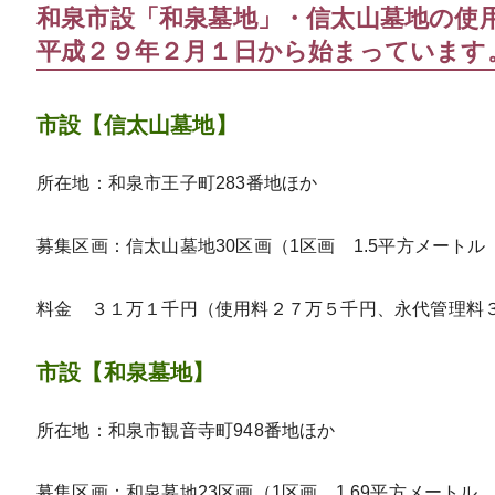
和泉市設「和泉墓地」・信太山墓地の使
平成２９年２月１日から始まっています
市設【信太山墓地】
所在地：和泉市王子町283番地ほか
募集区画：信太山墓地30区画（1区画 1.5平方メートル
料金 ３１万１千円（使用料２７万５千円、永代管理料
市設【和泉墓地】
所在地：和泉市観音寺町948番地ほか
募集区画：和泉墓地23区画（1区画 1.69平方メートル 