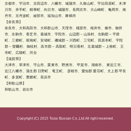
京都市、宇治市、京田辺市、八幡市、城陽市、久御山町、宇治田原町、木津
川市、井手町、精華町、向日市、城陽市、長岡京市、大山崎町、亀岡市、南
丹市、京丹波町、綾部市、福知山市、舞鶴市
【奈良県】
奈良市、大和高田市、大和郡山市、天理市、橿原市、桜井市、條市、御所
市、生駒市、香芝市、葛城市、宇陀市、山辺郡 – 山添村、生駒郡 – 平群
町、三郷町、斑鳩町、安堵町、磯城郡 – 川西町、三宅町、田原本町、宇陀
郡 – 曽爾村、御杖村、高市郡 – 高取町、明日香村、北葛城郡 – 上牧町、王
寺町、広陵町、河合
【滋賀県】
大津市、草津市、守山市、栗東市、野洲市、 甲賀市、湖南市、 東近江市、
近江八幡市、蒲生郡 日野町、竜王町、 彦根市、愛知郡 愛荘町、犬上郡 甲良
町、多賀町、豊郷町、長浜市
【和歌山県】
和歌山市、岩出市
Copyright (C) 2015 Tozai Bussan Co.,Ltd.All right reserved.