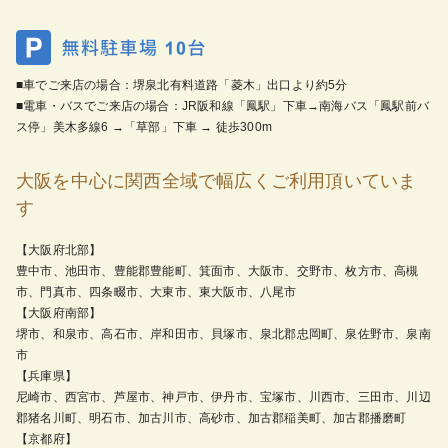
■車でご来店の場合：堺泉北有料道路「菱木」出口より約5分
■電車・バスでご来店の場合：JR阪和線「鳳駅」下車→南海バス「鳳駅前バ
ス停」美木多線6 →「草部」下車 → 徒歩300m
大阪を中心に関西全域で幅広くご利用頂いていま
す
【大阪府北部】
豊中市、池田市、豊能郡豊能町、箕面市、大阪市、交野市、枚方市、高槻
市、門真市、四条畷市、大東市、東大阪市、八尾市
【大阪府南部】
堺市、和泉市、高石市、岸和田市、貝塚市、泉北郡忠岡町、泉佐野市、泉南
市
【兵庫県】
尼崎市、西宮市、芦屋市、神戸市、伊丹市、宝塚市、川西市、三田市、川辺
郡猪名川町、明石市、加古川市、高砂市、加古郡稲美町、加古郡播磨町
【京都府】