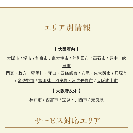
【 大阪府内 】
大阪市
/
堺市
/
和泉市
/
泉大津市
/
岸和田市
/
高石市
/
豊中・吹
田市
門真・枚方・寝屋川・守口・四條畷市
/
八尾・東大阪市
/
貝塚市
/
泉佐野市
/
富田林・羽曳野・河内長野市
/
大阪狭山市
【 大阪府以外 】
神戸市
/
西宮市
/
宝塚・川西市
/
奈良県