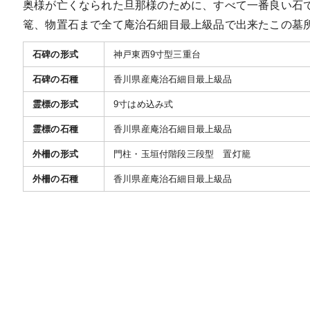
奥様が亡くなられた旦那様のために、すべて一番良い石
篭、物置石まで全て庵治石細目最上級品で出来たこの墓
石碑の形式
神戸東西9寸型三重台
石碑の石種
香川県産庵治石細目最上級品
霊標の形式
9寸はめ込み式
霊標の石種
香川県産庵治石細目最上級品
外柵の形式
門柱・玉垣付階段三段型 置灯籠
外柵の石種
香川県産庵治石細目最上級品