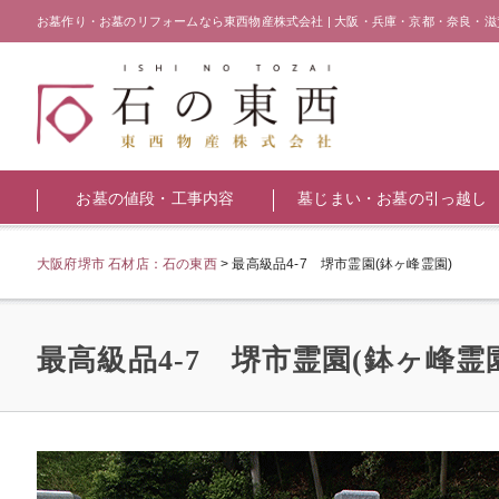
お墓作り・お墓のリフォームなら東西物産株式会社 | 大阪・兵庫・京都・奈良・滋
お墓の値段・工事内容
墓じまい・お墓の引っ越し
大阪府堺市 石材店：石の東西
>
最高級品4-7 堺市霊園(鉢ヶ峰霊園)
最高級品4-7 堺市霊園(鉢ヶ峰霊