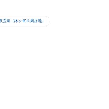
堺市霊園（鉢ヶ峯公園墓地）