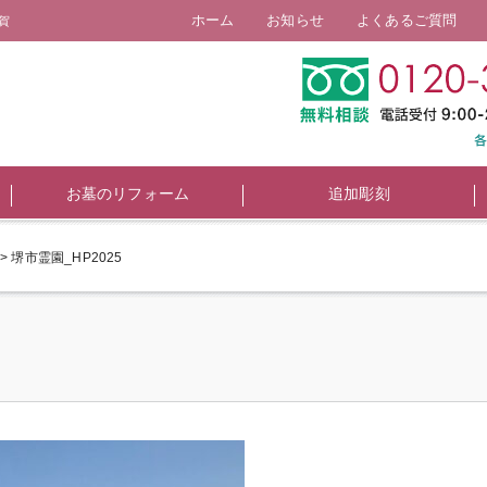
ホーム
お知らせ
よくあるご質問
賀
お墓のリフォーム
追加彫刻
>
堺市霊園_HP2025