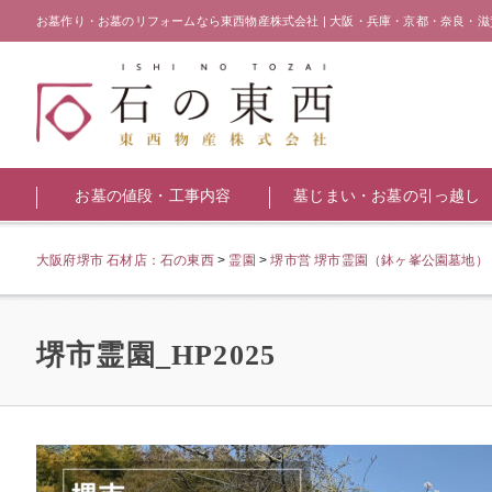
お墓作り・お墓のリフォームなら東西物産株式会社 | 大阪・兵庫・京都・奈良・滋
お墓の値段・工事内容
墓じまい・お墓の引っ越し
大阪府堺市 石材店：石の東西
>
霊園
>
堺市営 堺市霊園（鉢ヶ峯公園墓地）
堺市霊園_HP2025