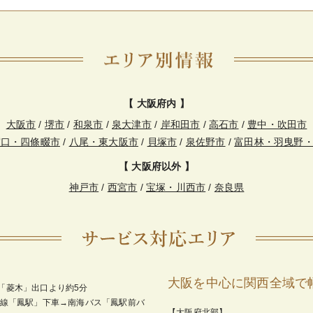
【 大阪府内 】
大阪市
/
堺市
/
和泉市
/
泉大津市
/
岸和田市
/
高石市
/
豊中・吹田市
守口・四條畷市
/
八尾・東大阪市
/
貝塚市
/
泉佐野市
/
富田林・羽曳野
【 大阪府以外 】
神戸市
/
西宮市
/
宝塚・川西市
/
奈良県
大阪を中心に関西全域で
「菱木」出口より約5分
和線「鳳駅」下車→南海バス「鳳駅前バ
【大阪府北部】