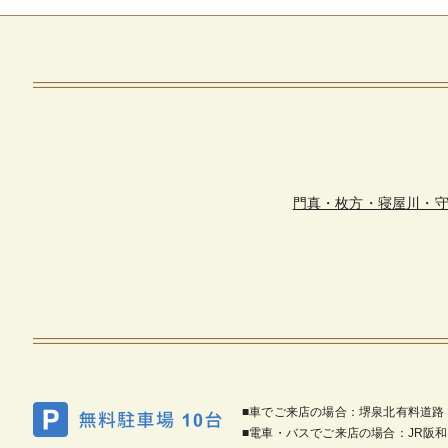
門真・枚方・寝屋川・
■車でご来店の場合：堺泉北有料道路
■電車・バスでご来店の場合：JR阪