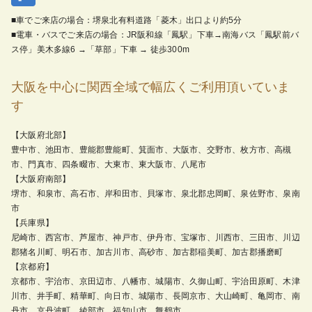
■車でご来店の場合：堺泉北有料道路「菱木」出口より約5分
■電車・バスでご来店の場合：JR阪和線「鳳駅」下車→南海バス「鳳駅前バ
ス停」美木多線6 →「草部」下車 → 徒歩300m
大阪を中心に関西全域で幅広くご利用頂いていま
す
【大阪府北部】
豊中市、池田市、豊能郡豊能町、箕面市、大阪市、交野市、枚方市、高槻
市、門真市、四条畷市、大東市、東大阪市、八尾市
【大阪府南部】
堺市、和泉市、高石市、岸和田市、貝塚市、泉北郡忠岡町、泉佐野市、泉南
市
【兵庫県】
尼崎市、西宮市、芦屋市、神戸市、伊丹市、宝塚市、川西市、三田市、川辺
郡猪名川町、明石市、加古川市、高砂市、加古郡稲美町、加古郡播磨町
【京都府】
京都市、宇治市、京田辺市、八幡市、城陽市、久御山町、宇治田原町、木津
川市、井手町、精華町、向日市、城陽市、長岡京市、大山崎町、亀岡市、南
丹市、京丹波町、綾部市、福知山市、舞鶴市