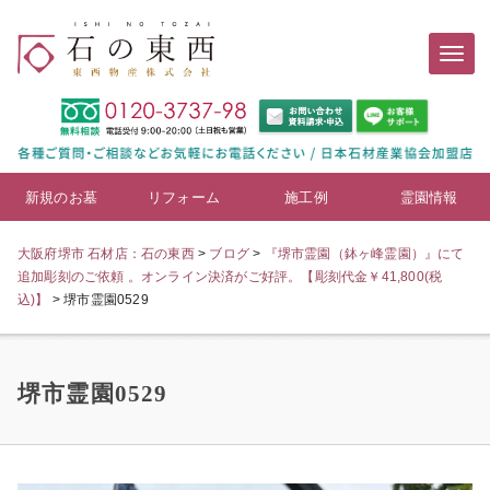
新規のお墓
リフォーム
施工例
霊園情報
大阪府堺市 石材店：石の東西
>
ブログ
>
『堺市霊園（鉢ヶ峰霊園）』にて
追加彫刻のご依頼 。オンライン決済がご好評。【彫刻代金￥41,800(税
込)】
>
堺市霊園0529
堺市霊園0529