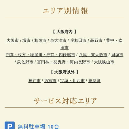
【 大阪府内 】
大阪市
/
堺市
/
和泉市
/
泉大津市
/
岸和田市
/
高石市
/
豊中・吹
田市
門真・枚方・寝屋川・守口・四條畷市
/
八尾・東大阪市
/
貝塚市
/
泉佐野市
/
富田林・羽曳野・河内長野市
/
大阪狭山市
【 大阪府以外 】
神戸市
/
西宮市
/
宝塚・川西市
/
奈良県